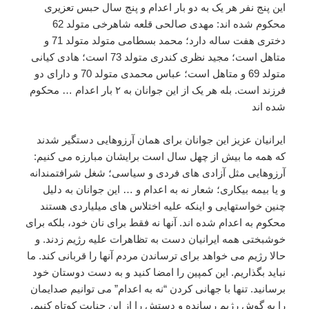
این پنج نفر هر یک به دو بار اعدام و پنج سال حبس تعزیری
محکوم شده اند: مهدی صالحی قلعه شاهرخی متولد 62
دختری هفت ساله دارد؛ محمد بسطامی متولد متولد 71 و
متاهل است؛ مجید نظری کندری متولد 73 است؛ هادی کیانی
متولد 69 و متاهل است؛ عباس محمدی متولد 70 و دارای دو
فرزند است. بله هر یک از این جوانان به ۲ بار اعدام … محکوم
شده اند
ایرانیان عزیز این جوانان برای همان آرزوهایی دستگیر شدند
که همه ما بیش از چهل سال است برایشان مبارزه می کنیم:
آرزوهایی مثل آزادی های فردی و سیاسی؛ شغل شرافتمندانه
و یا بیمه بیکاری؛ شعار نه به اعدام و … این جوانان به دلیل
چنین خواستهایی و اینکه علیه اختلاس های میلیاردی هستند
محکوم به اعدام شده اند. آنها نه فقط برای نان خود، بلکه برای
خوشبختی همه ایرانیان دست به تظاهرات علیه رژیم زدند. و
حالا رژیم می خواهد برای ترساندن مردم آنها را قربانی کند. ما
نباید بگذاریم. این کمپین را امضا کنید و به دست دوستان خود
برسانید. تنها با جهانی کردن “نه به اعدام” می توانیم صدایمان
را به گوش رژیم رسانده و دستش را از این جنایت کوتاه کنیم.