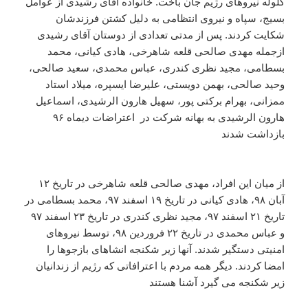
گلوله نیروهای رژیم جان باخت. خانواده آقای رشیدی از عوامل
بسیج، سپاه و نیروی انتظامی به دلیل کشتن فرزندشان
شکایت کردند. پس از مدتی تعدادی از دوستان آقای رشیدی
ازجمله مهدی صالحی قلعه شاهرخی، هادی کیانی، محمد
بسطامی، مجید نظری کندری، عباس محمدی، سعید صالحی،
وحید صالحی، بهمن دویستی، علیرضا ایسپره، میلاد استاد
ممزانی، بهرام برکتی پور، سهیل هارون الرشیدی، اسماعیل
هارون الرشیدی به بهانه شرکت در اعتراضات دیماه ۹۶
بازداشت شدند
از میان این افراد، مهدی صالحی قلعه شاهرخی در تاریخ ۱۲
آبان ۹۸، هادی کیانی در تاریخ ۱۹ اسفند ۹۷، محمد بسطامی در
تاریخ ۲۱ اسفند ۹۷، مجید نظری کندری در تاریخ ۲۳ اسفند ۹۷
و عباس محمدی در تاریخ ۲۲ فروردین ۹۸، توسط نیروهای
امنیتی دستگیر شدند. آنها زیر شکنجه انشاهای بازجوها را
امضا کردند. دیگر همه مردم با اعترافاتی که رژیم از زندانیان
زیر شکنجه می گیرد آشنا هستند