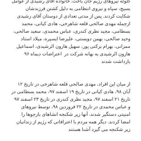
گلوله نیروهای رژیم جان باخت. خانواده آقای رشیدی از عوامل
بسیج، سپاه و نیروی انتظامی به دلیل کشتن فرزندشان
شکایت کردند. پس از مدتی تعدادی از دوستان آقای رشیدی
ازجمله مهدی صالحی قلعه شاهرخی، هادی کیانی، محمد
بسطامی، مجید نظری کندری، عباس محمدی، سعید صالحی،
وحید صالحی، بهمن دویستی، علیرضا ایسپره، میلاد استاد
ممزانی، بهرام برکتی پور، سهیل هارون الرشیدی، اسماعیل
هارون الرشیدی به بهانه شرکت در اعتراضات دیماه ۹۶
بازداشت شدند
از میان این افراد، مهدی صالحی قلعه شاهرخی در تاریخ ۱۲
آبان ۹۸، هادی کیانی در تاریخ ۱۹ اسفند ۹۷، محمد بسطامی در
تاریخ ۲۱ اسفند ۹۷، مجید نظری کندری در تاریخ ۲۳ اسفند ۹۷
و عباس محمدی در تاریخ ۲۲ فروردین ۹۸، توسط نیروهای
امنیتی دستگیر شدند. آنها زیر شکنجه انشاهای بازجوها را
امضا کردند. دیگر همه مردم با اعترافاتی که رژیم از زندانیان
زیر شکنجه می گیرد آشنا هستند