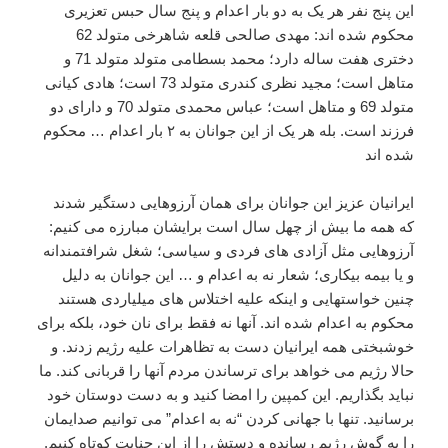
این پنج نفر هر یک به دو بار اعدام و پنج سال حبس تعزیری
محکوم شده اند: مهدی صالحی قلعه شاهرخی متولد 62
دختری هفت ساله دارد؛ محمد بسطامی متولد متولد 71 و
متاهل است؛ مجید نظری کندری متولد 73 است؛ هادی کیانی
متولد 69 و متاهل است؛ عباس محمدی متولد 70 و دارای دو
فرزند است. بله هر یک از این جوانان به ۲ بار اعدام … محکوم
شده اند
ایرانیان عزیز این جوانان برای همان آرزوهایی دستگیر شدند
که همه ما بیش از چهل سال است برایشان مبارزه می کنیم:
آرزوهایی مثل آزادی های فردی و سیاسی؛ شغل شرافتمندانه
و یا بیمه بیکاری؛ شعار نه به اعدام و … این جوانان به دلیل
چنین خواستهایی و اینکه علیه اختلاس های میلیاردی هستند
محکوم به اعدام شده اند. آنها نه فقط برای نان خود، بلکه برای
خوشبختی همه ایرانیان دست به تظاهرات علیه رژیم زدند. و
حالا رژیم می خواهد برای ترساندن مردم آنها را قربانی کند. ما
نباید بگذاریم. این کمپین را امضا کنید و به دست دوستان خود
برسانید. تنها با جهانی کردن “نه به اعدام” می توانیم صدایمان
را به گوش رژیم رسانده و دستش را از این جنایت کوتاه کنیم.