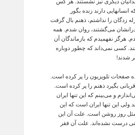
دانيان ديگرى نيز نشستند. هر کس
ه انسانهايى دارند زنده بگور
ه زدگان را نداشتم، ذهنم بال گرفت
ادرانشان مى‌گشتند، روان شدم. همه
م. هرگز نفهميدم که بازماندگان آن
د. کسى نمى‌داند که چطور دوباره
ر شدند!
زده صفحات تلويزيون را پر کرده است.
 قربانى بگيرد ذهنم را پر کرده است.
اندازم و مى‌بينم که اين تنها ايران
 ولى اين تنها ايران است که اين
 مثل روز روشن است. علت آن اين
نى درست نشده‌اند. علت آن فقر