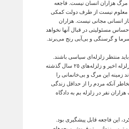
ها مرگ هزاران انسان نيست. فاجعه
 که معلوم نيست از طرف دولت کمکى
نياز انسانى مجانى نيست. هزاران
ساس مسئوليتى در قبال آنها نخواهد
سرما و گرسنگى و بى‌آبى رنج مى‌برند.
 بايد منتظر زلزله‌اى سياسى باشند.
اين جانيان مسبب اصلى مرگ هزاران نفر در زلزله اخير و زلزله‌هاى ٢٥ سال گذشته
ند زمينه اين مرگ و بى‌خانمانى را
خاطر آنکه مردم را از حداقل زندگى
زاران نفر در زلزله بم به دادگاه
، اين فاجعه قابل پيشگيرى بود.
 ترور، زندانى، تن‌فروش و بچه‌هاى