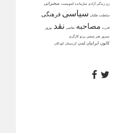
سخنرانی
زن زندگی آزادی
سازمانده کمونیست
سیاسی
فرهنگی
سلطنت طلبان
نقد
مصاحبه
قدرت
نقاشی
نوروز
نیمروز
هنر
پتیشن
پرتو
کارگری
کانون ایرانیان لندن
کردستان
کودکان