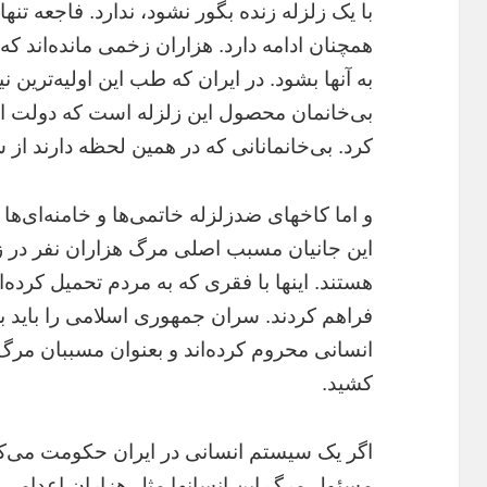
با يک زلزله زنده بگور نشود، ندارد. فاجعه تن
همچنان ادامه دارد. هزاران زخمى مانده‌اند
به آنها بشود. در ايران که طب اين اوليه‌ترين 
بى‌خانمان محصول اين زلزله است که دولت اح
کرد. بى‌خانمانانى که در همين لحظه دارند از 
و اما کاخهاى ضدزلزله خاتمى‌ها و خامنه‌اى‌ها
هستند. اينها با فقرى که به مردم تحميل کرده‌ا
فراهم کردند. سران جمهورى اسلامى را بايد ب
انسانى محروم کرده‌اند و بعنوان مسببان مرگ ه
کشيد.
اگر يک سيستم انسانى در ايران حکومت مى‌کرد
مسئول مرگ اين انسانها مثل هزاران اعدامى و