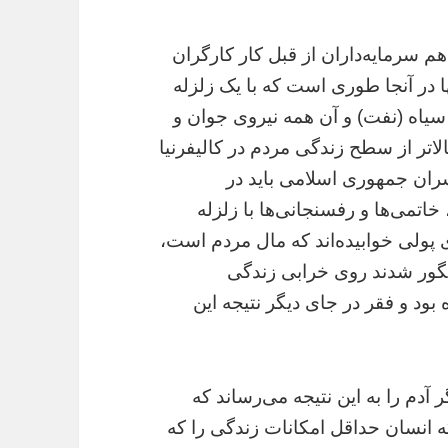
م سرمايه‌داران از قبل کار کارگران
 در آنجا طورى است که با يک زلزله
 سياه (نفت) و آن همه نيروى جوان و
لاتر از سطح زندگى مردم در کاليفرنيا
ان جمهورى اسلامى بايد در
خاتمى‌ها و رفسنجانى‌ها با زلزله
پولى خوابيده‌اند که مال مردم است،
بگور شدند روى خرابى زندگى
بود و فقر در جاى ديگر نتيجه اين
 آدم را به اين نتيجه مى‌رساند که
ه انسان حداقل امکانات زندگى را که