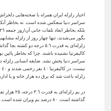
اخبار زلزله ايران همراه با صحنه‌هايى دلخراش 
سراسر دنيا منعکس شده است. نه بخاطر آنکه
بگور مى‌شدند، تنها چهار روز از زلزله مشابهى
زلزله‌اى به قدرت ٥.٦ درجه دو ک
کاليفرنيا نشنيده باشند. چرا که بخاطر پائين ب
سراسر دنيا پخش نشد. ضايعه انسانى زلزله در ک
ني
زلزله باعث شد که برق ده هزار خانه و يا ادا
گذاشته است. ٨٠ درصد بم ويران شده است.