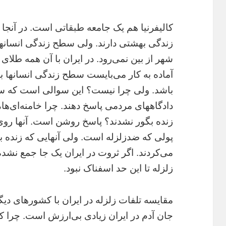
کاليفرنيا هم يک جامعه طبقاتى است. در آنجا ه
زندگى بهشتى دارند. ولى سطح زندگى انسانها
شهر از بين نمى‌رود. در ايران با آن همه طلاى
آماده به کار مى‌بايست سطح زندگى انسانها با
باشد. ولى چرا نيست؟ اين سوالى است که سر
دادگاههاى مردمى پاسخ دهند. چرا خامنه‌اى‌ها، 
زنده بگور نشدند؟ پاسخ روشن است. آنها روى 
پولى که ضدزلزله است. ولى آنهايى که زنده 
مى‌کردند. اگر ثروت در ايران يک جا جمع نشده 
زلزله تا اين حد اسفناک نبود.
مقايسه تلفات زلزله در ايران با کشورهاى ديگر
جان آدم در ايران زيادى بى‌ارزش است. چرا ک