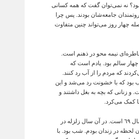
بود؟ نه نمى‌توان گفت که همه کسانى
ثروتمندان جامعه‌شان بودند. پس چرا
صله چهار روز مى‌تواند چنين متفاوت
اطره‌اى نيمه محو در ذهنم است.
 چهار سالم بود. يادم است که
کردند که مردم را از آب رد کنند.
ب بود که با خشونت رد مى‌شد و اين
 و زنانى که بچه به بغل داشتند و
ا کمک مى‌کرد.
صحنه دردناکترى که در ذهن دارم مربوط به سال ٦٩ است. در آن سال زلزله در
. در آن لحظه در زندان بودم. شب بود. با