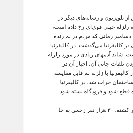
از تلويزيون و رسانه‌هاى ديگر در
 زلزله خيلى قوى‌اى رخ داده است،
بلکه بخاطر ابعاد تلفات جانى آن!روز جمعه ٢٦ دسامبر زمانى که مردم در بم زنده
 در کاليفرنيا مى‌گذشت. در کاليفرنيا
شته بجا گذاشت. شايد آدمهاى زيادى در مورد زلزله
ودن تلفات جانى آن، اخبار آن در
اليفرنيا با زلزله بم قابل مقايسه
ست. در کاليفرنيا ٤٠ نفر زخمى شدند و ٤٠ ساختمان خراب شد. در کاليفرنيا
ره قطع شود و فرودگاه بسته شود.
در بم زلزله‌اى به قدرت ٣.٦ درجه، ٢٥ هزار نفر کشته، ٣٠ هزار نفر زخمى به جا