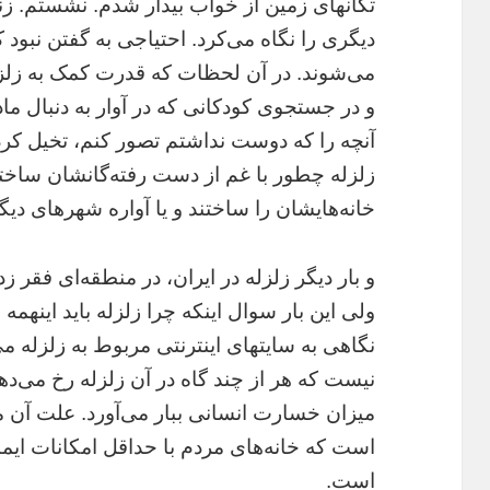
تکانهاى زمين از خواب بيدار شدم. نشستم. زن
ديگرى را نگاه مى‌کرد. احتياجى به گفتن نبود ک
مى‌شوند. در آن لحظات که قدرت کمک به زلزل
و در جستجوى کودکانى که در آوار به دنبال م
آنچه را که دوست نداشتم تصور کنم، تخيل کرد
زلزله چطور با غم از دست رفته‌گانشان ساختن
خانه‌هايشان را ساختند و يا آواره شهرهاى ديگ
و بار ديگر زلزله در ايران، در منطقه‌اى فقر 
ولى اين بار سوال اينکه چرا زلزله بايد اينهمه
نگاهى به سايتهاى اينترنتى مربوط به زلزله‌ مى‌
نيست که هر از چند گاه در آن زلزله رخ مى‌دهد
ميزان خسارت انسانى ببار مى‌آورد. علت آن
است که خانه‌هاى مردم با حداقل امکانات ايم
است.