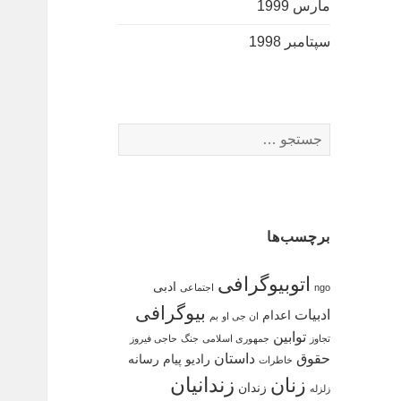
مارس 1999
سپتامبر 1998
جستجو
برای:
برچسب‌ها
اتوبیوگرافی
ادبی
ngo
اجتماعی
بیوگرافی
ادبیات
اعدام
ان جی او
بم
توابین
تجاوز
جمهوری اسلامی
جنگ
حاجی فیروز
حقوق
داستان
رادیو پیام
رسانه
خاطرات
زندانیان
زنان
زندان
زلزله