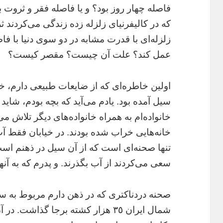
فاصله چهار روز بود؟ و يا فاصله فقر و ثروت 
که در کاليفرنياى زلزله زده زندگى مى‌کردند 
زلزله‌اى با قدرت مشابه در دو سوى دنيا با فا
عمل کند؟ علت آن چيست؟ مقصر کيست؟
اولين خاطره‌اى که از ضايعات طبيعى دارم، خ
سيل آمده بود. يادم مى‌آيد که بچه بودم، شايد
خانواده‌ام به همراه خانواده‌هاى ديگر تلاش مى‌
خانه‌هايى خراب شده بودند. در خيابان فقط آ
تنها صحنه‌اى است که از آن سيل در ذهنم است.
سعى مى‌کردند از آب بگذرند. و پدرم که به آنه
شمال ايران ٣٥ هزار کشته برجا گذاشت