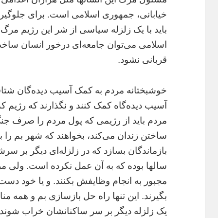
خيابانى، جمهورى اسلامى است. براى جلوگيرى 
بايد با يک زلزله سياسى از شر اين رژيم مر
اسلامى مى‌توان جامعه‌اى درخور انسان ساخت 
قربانى نشود.
خوشبختانه مردم به کمک آسيب ديده‌گان شتافت
آسيب ديده‌گاه کمک کنند و نگذارند که رژيم ک
مردم بايد از رژيمى که پول مردم را صرف جن
ساختن زندان مى‌کند، بخواهند که شهر بم را ب
بازماندگان بسازد که در زلزله‌اى ديگر بر سرش
سالها بوده که به آن عمل نکرده است. ولى مرد
مجبور به انجام وظايفش بکنند. و يا خود دست
بگيرند. اين تنها راه حل بازسازى بم و همه
يک زلزله ديگر بر سر ساکنانشان خراب شوند.