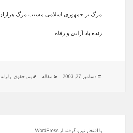
مرگ بر جمهورى اسلامى مسبب مرگ هزاران ا
زنده باد آزادى و رفاه
ارسال
دسته‌ها
برچسب‌ها
دسامبر 27, 2003
مقاله
بم
,
حقوق
,
زلزله
,
شده
در
با افتخار نیرو گرفته از WordPress