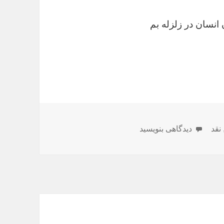
نسان در زلزله بم
برای زلزله سياسى تنها راه حل زلزله‌هاى طبيعى
نقد
دیدگاهی بنویسید