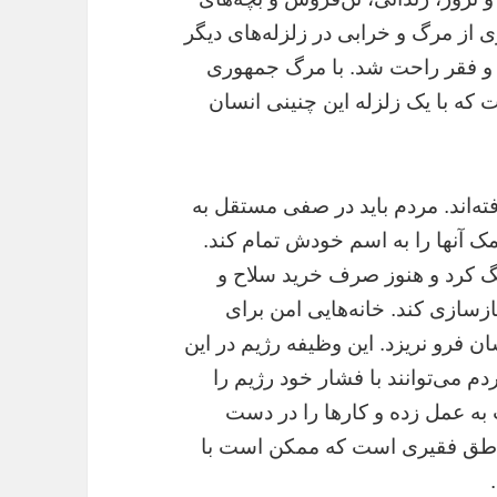
از مرگ و خرابى در زلزله‌هاى ديگر
گ و فقر راحت شد. با مرگ جمهورى
که با يک زلزله اين چنينى انسان
ه‌اند. مردم بايد در صفى مستقل به
مک آنها را به اسم خودش تمام کند.
گ کرد و هنوز صرف خريد سلاح و
ازسازى کند. خانه‌هايى امن براى
ان فرو نريزد. اين وظيفه رژيم در اين
م مى‌توانند با فشار خود رژيم را
 به عمل زده و کارها را در دست
 مناطق فقيرى است که ممکن است با