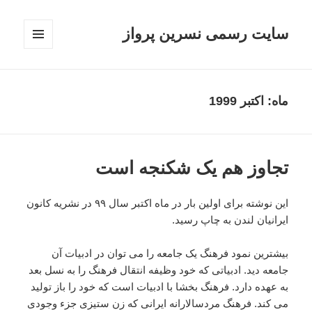
سایت رسمی نسرین پرواز
فهرست
و
ابزارک‌ها
ماه:
اکتبر 1999
تجاوز هم يک شکنجه است
اين نوشته براى اولين بار در ماه اکتبر سال ٩٩ در نشريه کانون
ايرانيان لندن به چاپ رسيد.
بيشترين نمود فرهنگ يک جامعه را مى توان در ادبيات آن
جامعه ديد. ادبياتى که خود وظيفه انتقال فرهنگ را به نسل بعد
به عهده دارد. فرهنگ بخشا با ادبيات است که خود را باز توليد
مى کند. فرهنگ مردسالارانه ايرانى که زن ستيزى جزء وجودى