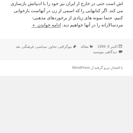
اش است حتى در خارج از ايران نيز خود را با ادبياتش بازسازى
مى کند. اگر کتابهايى را که اسمى از زن در آنهاست بازخوانى
کنيم، حتما نمونه هاى زيادى از برخوردهاى مذهبى-
تجاوز هم يک شکنجه
مردسالارانه را در آنها خواهيم ديد.
ادامه خواندن
ارسال
دسته‌ها
برچسب‌ها
اکتبر 9, 1999
مقاله
بیوگرافی
,
تجاوز
,
سیاسی
,
فرهنگی
,
نقد
شده
برای تجاوز هم يک شکنجه است
دیدگاهی بنویسید
در
با افتخار نیرو گرفته از WordPress