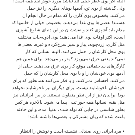
البته اگر بوى عطر خيلى تند نباشد مورد خوش‌آيند همه است!
ولى گذشته از بوى تن، آدمها بوهاى ديگرى را نيز حمل
مى‌کنند، بخصوص بوى کارى را که مدام در حال انجام آن
هستند! بعضى‌ها بوى غذا مى‌دهند. بخصوص خيلى از خانمها که
مدام بايد آشپزى کنند و نقششان در اين دنياى شلوغ آشپزى
است، اکثر اوقات بوى غذا مى‌دهند؛ بوى ادويه‌جات مختلف
مثل کارى، زردچوبه، پياز و سير سرخ‌کرده و غيره. بعضى‌ها
بوى محل کارشان را حمل مى‌کنند. البته انسانى که کار
نمى‌کند يعنى عرق نمى‌ريزد کمتر بو مى‌دهد. براى همين هم
کارگرهاى ساختمانى موقع کار بوى عرق مى‌دهند. خيلى از
آدمها بوى خودشان را و يا بوى محل کارشان را که حمل
مى‌کنند، احساس نمى‌کنند. و يا فکر مى‌کنند همانطور که براى
خودشان ناخوشايند نيست، براى ديگران نيز ناخوشايند نخواهد
بود! ايرانيان نيز از اين نظر متفاوت نيستند. در بين ايرانيان نيز
مثل بقيه انسانها همه جور تيپى پيدا مى‌شود. بالاخره هر کس
بطور شانسى در جايى که تولد شده، بدنيا آمده. و اين حادثه
باعث شده که زبان مشترکى با بعضى‌ها داشته باشد!
٭ مرد ايرانى روى صندلى نشسته است و نوبتش را انتظار