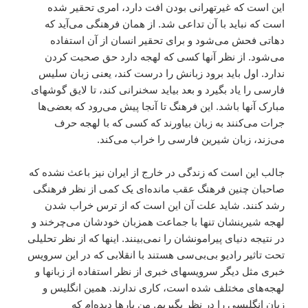
اين است که غير‌تهرانى بودن افت دارد، امرى تحقير شده
است که نبايد با آن تداعى شد. از همان فرهنگى مى‌آيد که
دهاتى فحش مى‌شود و براى تحقير انسان از آن استفاده
مى‌شود. از نظر آنها کسى که لهجه دارد حق صحبت کردن
ندارد. اول بايد برود زبانش را درست کند، يعنى زبان سليس
فارسى را ياد بگيرد و بعد بيايد سخنرانى کند، تا لايق گوشهاى
مبارک آنها باشد. اين فرهنگ تا آنجا پيش مى‌رود که بعضى‌ها
جرات مى‌کنند به زبان بياورند که کسى که با لهجه حرف
مى‌زند، زبان شيرين فارسى را خراب مى‌کند.
جالب اين است که زندگى در خارج از ايران نيز باعث نشده که
صاحبان چنين فرهنگ عقب مانده‌اى يک کمى از نظر فرهنگى
رشد کنند. شايد علت آن اين است که از ترس خراب شدن
لهجه شيرينشان تنها با جماعت همزبان خودشان مى‌چرخند و
در نتيجه دنياى پيرامونشان را نمى‌بينند. اينها که از نظر تحليلى
تحت تاثير راديو بى‌بى‌سى هستند با انقلابى که در اين سرويس
خبرى مثل ديگر سرويسهاى خبرى از نظر استفاده از زبانها و
لهجه‌هاى مختلف شده است، کارى ندارند. همين انگليس و
زبان انگليسى را در نظر بگيريم. من بارها ديده‌ام که