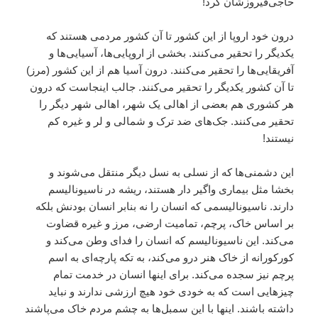
حاجى‌فيروزشان کرد!
درون خود اروپا از اين کشور تا آن کشور مردمى هستند که
يکديگر را تحقير مى‌کنند. بخشى از اروپايى‌ها، آسيايى‌ها و
آفريقايى‌ها را تحقير مى‌کنند. درون آسيا هم از اين کشور (مرز)
تا آن کشور يکديگر را تحقير مى‌کنند. جالب اينجاست که درون
هر کشورى هم بعضى از اهالى يک شهر، اهالى شهر ديگر را
تحقير مى‌کنند. جک‌هاى ضد ترک و شمالى و لر و غيره کم
نيستند!
اين دشمنى‌ها که از نسلى به نسل ديگر منتقل مى‌شوند و
بخشا مثل بيمارى واگير دار هستند، ريشه در ناسيوناليسم
دارند. ناسيوناليسمى که انسان را نه بنا‌بر انسان بودنش بلکه
بر اساس خاک، پرچم، تماميت ارضى، مرز و غيره قضاوت
مى‌کند. اين ناسيوناليسم که انسان را فداى وطن مى‌کند و
کورکورانه از خاک هنر درو مى‌کند، به تکه پارچه‌اى به اسم
پرچم نيز سجده مى‌کند. براى اينها انسان در خدمت تمام
چيزهايى است که به خودى خود هيچ ارزشى ندارند و نبايد
داشته باشند. اينها با اين سمبل‌ها به چشم مردم خاک مى‌پاشند