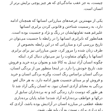
چيست، به جز عقب ماندگى‌اى که هر چيز پوچى برايش برتر از
انسان است.
يکى از مهمترين عرصه‌هاى مبارزاتى انسانها که همچنان ادامه
دارد، به رسميت شناختن و قانونى کردن برابرى انسانها
عليرغم همه تفاوتهايشان در رنگ و نژاد و جنسيت بوده است.
همانطور که نابرابرى انسانها را در رابطه با جنسيت مى‌توان در
تاريخ بررسى کرد و مبارزاتى که در اين رابطه بخصوص از
طرف زنان شده را مرور کرد، چنين مبارزاتى نيز براى برابرى
انسانها با رنگهاى متفاوت را نيز مى‌توان دنبال کرد. اينکه
چگونه انسان آزاد تبديل به کالا شد و بعنوان برده خريد و فروش
شد، تاريخ خودش را دارد. در اينجا منظور من از بردگى انسان،
بردگى انسان براساس رنگ است، وگرنه بردگى انسان و خريد
و فروش او بر مبناى جنسيت هنوز ادامه دارد. به هر حال لغو
بردگى به معناى آزادى انسان نبود. نه انسان رنگى آزاد شد تا
هر طور که دوست دارد زندگى کند و نه برده‌داران سابق از
درکها و عواطف برده‌دارانه آزاد شدند! شايد پايان برده‌دارى
نقطه عطفى در مبارزه انسان در آزاديش بوده باشد، آزادى که
راه درازى براى رسيدن به آن بايد طى شود.