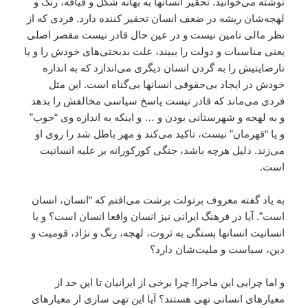
نوشته مى‌خوانيد. تحقير انسانها به بهانه شکل و قيافه‌، رنگ و
لهجه‌شان ريشه در ضعف انسان تحقير کننده دارد. فردى که از
نظر مالى تامين نيست و در عين حال قادر نيست مقصر اصلى
يعنى مناسبات و دولت را ببيند، علت بدبختى‌هاى خودش را و يا
نارضايتيش را به گردن انسان ديگرى مى‌اندازد که به اندازه
خودش در ايجاد بى‌حقوقى انسانها بى‌گناه است. اين مثل
فردى مى‌ماند که قادر نيست پاسخ سياسى مخالفش را بدهد
و به لهجه و شهرستانى بودن و … و اينکه به اندازه وى “خوب”
و يا “قهرمان” نيست، تاکيد مى‌کند و مهر باطل شد را روى او
مى‌زند. دليل هرچه باشد، جنگى کورکورانه بر عليه انسانيت
است.
به ياد گفته معروف برتولت برشت مى‌افتم که “انسان، انسان
است”. آيا در فرهنگ ايرانى نيز انسان واقعا انسان است؟ و يا
انسانيت انسانها بستگى به ثروت، لهجه، رنگ و نژاد، قوميت و
دين، سياست و مليت‌شان دارد؟
و اما چرايى اين ماجرا! چرا برخى از ايرانيان تا اين حد از
معيارهاى انسانى تهى هستند؟ آيا اين تهى سازى از معيارهاى