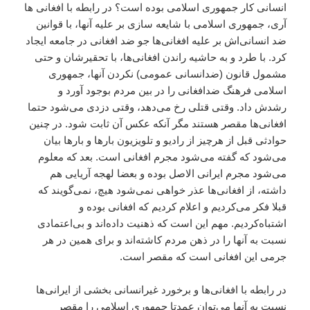
انسانى کار جمهورى اسلامى بوده است؟ در رابطه با افغانى ها
آرى، جمهورى اسلامى با شايعه سازى بر عليه آنها، با قوانين
ضد انسانى‌اش بر عليه افغانى‌ها جو ضد افغانى در جامعه ايجاد
کرد. با طرد و به حاشيه راندن افغانى‌ها، با تحقيرشان و حتى
مشمول قانون (ضدانسانى عمومى) نکردن آنها، جمهورى
اسلامى فرهنگ ضد‌افغانى را در بين مردم بوجود آورد و
رشدش داد. وقتى قتلى رخ مى‌دهد، وقتى دزدى مى‌شود حتما
افغانى‌ها مقصر هستند مگر آنکه عکس آن ثابت شود. در چنين
حوادثى قبل از هرچيز از راديو و تلويزيون بارها و بارها بيان
مى‌شود که گفته مى‌شود مجرم افغانى است. بعد که معلوم
مى‌شود مجرم ايرانى الاصل بوده و بعضا لهجه آريايى هم
داشته، از افغانى‌ها عذر خواهى نمى‌شود هيچ، نمى‌گويند که
قبلا فکر مى‌کرديم و اعلام کرديم که افغانى بوده و
اشتباه‌کرديم. مهم اين است که ذهنيت داده‌اند و بى‌اعتمادى
نسبت به آنها را در ذهن مردم کاشته‌اند و براى همين در هر
جرمى اين افغانى است که مقصر است.
در رابطه با افغانى‌ها و برخورد غيرانسانى بخشى از ايرانى‌ها
نسبت به آنها مى‌توان عمدتا جمهورى اسلامى را مقصر