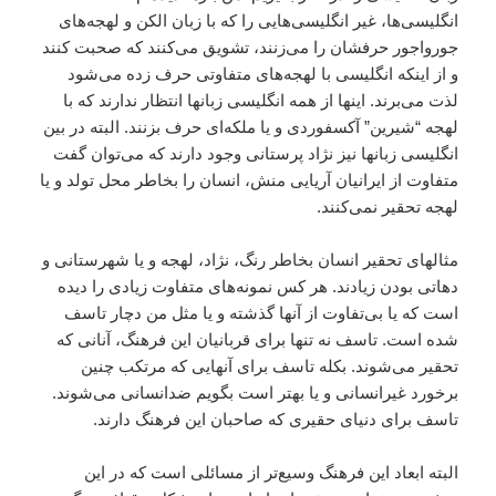
انگليسى‌ها، غير انگليسى‌هايى را که با زبان الکن و لهجه‌هاى
جورواجور حرفشان را مى‌زنند، تشويق مى‌کنند که صحبت کنند
و از اينکه انگليسى با لهجه‌هاى متفاوتى حرف زده مى‌شود
لذت مى‌برند. اينها از همه انگليسى زبانها انتظار ندارند که با
لهجه “شيرين” آکسفوردى و يا ملکه‌اى حرف بزنند. البته در بين
انگليسى زبانها نيز نژاد پرستانى وجود دارند که مى‌توان گفت
متفاوت از ايرانيان آريايى منش، انسان را بخاطر محل تولد و يا
لهجه تحقير نمى‌کنند.
مثالهاى تحقير انسان بخاطر رنگ، نژاد، لهجه و يا شهرستانى و
دهاتى بودن زيادند. هر کس نمونه‌هاى متفاوت زيادى را ديده
است که يا بى‌تفاوت از آنها گذشته و يا مثل من دچار تاسف
شده است. تاسف نه تنها براى قربانيان اين فرهنگ، آنانى که
تحقير مى‌شوند. بکله تاسف براى آنهايى که مرتکب چنين
برخورد غير‌انسانى و يا بهتر است بگويم ضد‌انسانى مى‌شوند.
تاسف براى دنياى حقيرى که صاحبان اين فرهنگ دارند.
البته ابعاد اين فرهنگ وسيع‌تر از مسائلى است که در اين