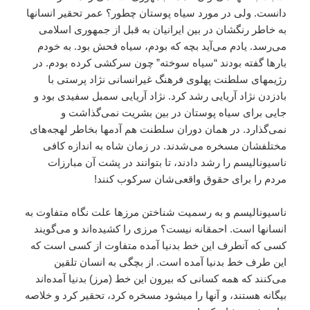
دانست. ولى در مورد سياه پوستان چطور؟ عمر تحقير انسانها
به خاطر رنگشان در بين ايرانيان به قبل از جمهورى اسلامى
مى‌رسد. يادم مى‌آيد بچه که بودم، سياه فحش بود. به خودم
بارها گفته بودند “سياه سوخته” چون سرکشى کرده بودم. در
رژيمهاى سلطنت پهلوى فرهنگ غير‌انسانى نژاد پرستى با
باد‌زدن نژاد آريايى رشد کرد. نژاد آريايى سمبل سفيدى بود و
جايى براى سياه پوستان در بين بشريت نمى‌گذاشت و
نمى‌گذارد. در همان دوران سلطنت هم آدمها بخاطر لهجه‌هاى
مختلفشان مسخره مى‌شدند. در زمان شاه به اندازه کافى
ناسيوناليسم را رشد دادند، تا بتوانند در پشت آن مبارزات
مردم را براى حقوق واقعى‌شان سرکوب کنند!
ناسيوناليسم و به رسميت شناختن مرزها علت نگاه متفاوت به
انسانها است. احمقانه نيست؟ مرزى را کشيده‌اند و مى‌گويند
کسى که آنطرف اين خط بدنيا آمده متفاوت از کسى است که
اين طرف خط بدنيا آمده است. از بچگى به انسان تلقين
مى‌کنند که همه کسانى که بيرون اين خط (مرز) بدنيا آمده‌اند
بيگانه هستند، و آنها را ميشود مسخره کرد، تحقير کرد و خلاصه