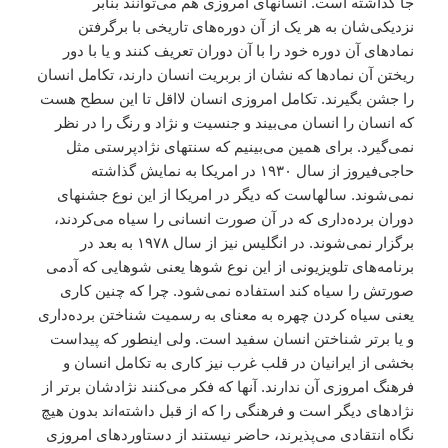
جا گذاشته است. انسانهاى امروزى هم مى‌توانند بنابر
نزديکى‌شان به هر يک از آن دوره‌هاى تاريخى با برگرفتن
نمادهاى آن دوره خود را با آن دوران تعريف کنند و يا با دور
ريختن آن نمادها که نشان از بربريت انسان دارند، تکامل انسان
را جشن بگيرند. تکامل امروزى انسان لااقل تا اين سطح هست
که انسان را انسان مى‌بيند و جنسيت و نژاد و رنگ را در نظر
نمى‌گيرد. براى همين مى‌بينيم که سنتهاى نژاد‌پرستى مثل
حاجى‌فيروز از سال ١٩٣٠ در امريکا به نمايش گذاشته
نمى‌شوند. سالهاست که ديگر در امريکا از اين نوع جشنهاى
دوران برده‌دارى که در آن صورت انسانى را سياه مى‌کردند،
برگزار نمى‌شوند. در انگليس نيز از سال ١٩٧٨ به بعد در
برنامه‌هاى تلويزيونى از اين نوع شوها يعنى شوهايى که آدمى
صورتش را سياه کند استفاده نمى‌شود. چرا که چنين کارى
يعنى سياه کردن چهره به معناى به رسميت شناختن برده‌دارى
و يا برتر شناختن انسان سفيد است. ولى اينطور که پيداست
بخشى از ايرانيان در قلب غرب نيز کارى به تکامل انسان و
فرهنگ امروزى آن ندارند. آنها که فکر مى‌کنند نژادشان برتر از
نژادهاى ديگر است و فرهنگى را که از قبل داشته‌اند بدون هيچ
نگاه انتقادى مى‌پذيرند، حاضر نيستند از دستاوردهاى امروزى