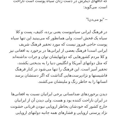
که اتاقهاى ديگرش در دست زنان سياه پوست است ناراحت
است. مى‌گويد:
– “بو مى‌دن!”
در فرهنگ ايرانى سياه‌پوست يعنى برده، کثيف، پست و کلا
سياه يک فحش است. ولى همانطور که مى‌بينيد اين تنها سياه
پوست حاجى فيروز نيست که مورد تحقير فرهنگ شريف
ايرانى است! فرهنگ بعضى از ايرانى‌ها در برخورد به افغانى نيز
و کلا مردم کشورهايى که دولتهايشان توان و جرات نداشته‌اند
که مثل دولتهاى آمريکا و انگليس دنيا را به بدبختى بکشند،
تحقير آميز است. اين فرهنگ را تنها مى‌شود در کنار فرهنگ
فاشيستها و نژاد‌پرست‌هايى گذاشت که اگر دستشان برسد
انسانها را به خاطر رنگ و مليتشان مى‌کشند.
ديدن برخوردهاى ضد‌انسانى برخى ايرانيان نسبت به افغانى‌ها
در ايران ناراحت کننده بود و هست. ولى ديدن آن از ايرانيان
خارج کشور که خودشان بخاطر اروپايى نبودن قربانى خشونت
نژاد پرستى اروپايى و فشارهاى همه جانبه دولتهاى اروپايى