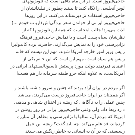
حاجى‌فيروز است. در اين ماه کافى است که تلويزيونهاى
لوس‌آنجلسى را نگاه کنيد تا ببينيد چطور در تبليغاتشان از
حاجى‌فيروز استفاده نژادپرستانه مى‌کنند. در اين روزها
حاجى‌فيروز ايرانى از خواندن شعر بردگى‌اش (ارباب خودم …)
لذت مى‌برد! جالب اينجاست که همه اين تلويزيونها که از
نظرشان سياه پست است و با نمايش حاجى‌فيروز فرهنگ
نژاد‌پرستى خود را به نمايش مى‌گذارند، حاضرند برده کاندوليزا
رايس وزير امور خارجه آمريکا شوند. مهم اين نيست که خانم
رايس هم سياه است، مهم اين است که اين خانم يکى از
اعضاى قدرتمند دولت مورد پرستش ناسيوناليستهاى ايرانى در
آمريکاست، به علاوه اينکه جزو طبقه سرمايه دار هم هست!
اگر مردم در ايران آزاد بودند که جشن و سرور داشته باشند و
اگر همچنان در ايران حاجى‌فيروز درست مى‌کردند، مى‌شد
چنين عملى را به ناآگاهى که ريشه در اختناق شاهى و مذهبى
دارد ربط داد. ولى وقتى حاجى‌فيروز ايرانى در روز روشن در
امريکا که مردم آن، سالها با نژاد‌پرستى و مظاهر آن مبارزه
کرده‌اند، قد علم مى‌کند، چه بايد گفت؟ ريشه اين عمل
رسيستى که در آن به انسانى به خاطر رنگش مى‌خندند