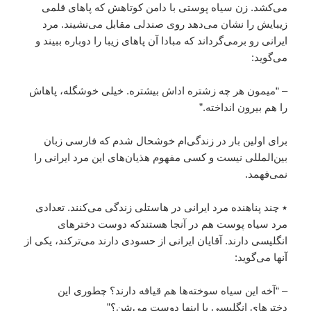
مى‌کشد. زن سياه پوستى با دامن کوتاهش که پاهاى قلمى
زيبايش را نشان مى‌دهد روى صندلى مقابل مى‌نشيند. مرد
ايرانى رو بر‌مى‌گرداند که مبادا آن پاهاى زيبا را دوباره ببيند و
مى‌گويد:
– “ميمون هر چه زشتره اداش بيشتره. خيلى خوشگله، پاهاش
را هم بيرون انداخته.”
براى اولين بار در زندگى‌ام خوشحال شدم که فارسى زبان
بين‌المللى نيست و کسى مفهوم هذيان‌هاى اين مرد ايرانى را
نمى‌فهمد.
٭ چند پناهنده مرد ايرانى در هاستلى زندگى مى‌کنند. تعدادى
مرد سياه پوست هم در آنجا هستندکه دوست دخترهاى
انگليسى دارند. آقايان ايرانى از حسودى دارند مى‌ترکند، يکى از
آنها مى‌گويد:
– “آخه اين سياه سوخته‌ها هم قيافه دارند؟ چطورى اين
دخترهاى انگليسى با اينها دوست مى‌شن؟”