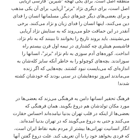
منطقه اصل است. براى يکى لهجه “شيرين” فارسى آريايى
اصل است، براى ديگرى نژاد “برتر” آريايى، براى آن يکى مذهب
و براى بعضى‌هاى ديگر چيزهاى ديگر. مسلمانها انسان را فداى
دين مى‌کنند، اينها انسان را فداى زبان و نژاد مى‌کنند. برخى
آنقدر در اين حماقت جلو مى‌روند که به ستايش نژاد آريايى
مى‌نشينند. بايد بروند تاريخ را بخوانند تا ببينند که به نام نژاد،
فاشيسم هيتلرى چه کشتارى در نيمه اول قرن بيستم راه
انداخت. کوره‌هاى آدم سوزى به نام نژاد “برتر”، انسانها را
سوزاندند. بچه‌هاى کوچولو را به خاطر آنکه سايز کله‌شان به
اندازه‌اى که مى‌بايست نبود کشتند. بچه‌هايى که اگر زنده
مى‌ماندند امروز نوه‌هايشان در سنى بودند که خودشان کشته
شدند!
فرهنگ تحقير انسانها دامن به فرهنگى مى‌زند که بعضى‌ها در
مورد مکان تولدشان هم دروغ بگويند. همان فرهنگى که
بعضى‌ها از اينکه در قلب تهران بدنيا نيامده‌اند احساس حقارت
مى‌کنند و حتى به دروغ مى‌گويند که در تهران بدنيا آمده‌اند.
انگار انسانيت تهرانى‌ها بيشتر از مردم بقيه نقاط ايران است،
که فردى بخواهد خود را با آن تعريف کند. علت دروغ گفتن آنها