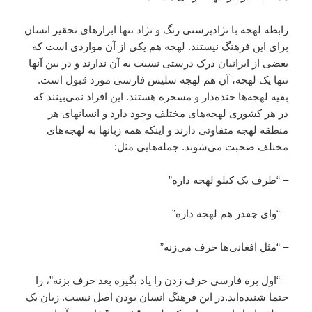
رابطه‌ لهجه با نژاد‌پرستى رنگ و نژاد تنها ابزارهاى تحقير انسان
براى اين فرهنگ نيستند. لهجه هم يکى از آن مواردى است که
بعضى از ايرانيان درک درستى نسبت به آن ندارند و در بين آنها
تنها يک لهجه، آن هم لهجه سليس فارسى مورد قبول است.
بقيه لهجه‌ها خنده‌دار و مسخره هستند. اين افراد نمى‌بينند که
در هر کشورى لهجه‌هاى مختلف وجود دارد و انسانهاى هر
منطقه لهجه متفاوتى دارند و اينکه همه زبانها به لهجه‌هاى
مختلف صحبت مى‌شوند. جمله‌هايى مثل:
– “طرف يک کيلو لهجه داره”
– “واى چقدر هم لهجه داره”
– “مثل افغانى‌ها حرف مى‌زنه”
– “اول بره فارسى حرف زدن را ياد بگيره بعد حرف بزنه”، را
حتما شنيده‌ايد.در اين فرهنگ انسان بودن اصل نيست. زبان يک