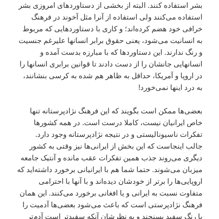
بشر استفاده کنند. البته از بخشى از دستاوردهاى امروزى بشر
استفاده مى‌کنند ولى استفاده از آنرا مثل آخوند در فرهنگ
خرافى خود هضم کرده‌اند؛ و کارى با دستاوردهايى که مربوط
به انسانيت مى‌شود، يعنى حقوق برابر انسانها عليرغم جنسيت
و رنگ ندارند. اين دستاوردها که با مبارزه بدست آمده و
انسانهايى جانشان را از دست دادند تا قوانين برابرى انسانها را
در اروپا و آمريکا، حداقل به ظاهر هم شده به کرسى بنشانند،
به درد اينها نمى‌خورد!
بعضى‌ها ممکن است بگويند که اين فرهنگ نژاد‌پرستانه تنها
خاص ايرانيان نيست، کاملا درست است. در همه کشورها
تفکرات ناسيوناليستى و در نتيجه نژاد‌پرستانه وجود دارد.
جالب اينجاست که اين بخش از ايرانى‌ها نيز وقتى به کشور
ديگرى مى‌روند جذب همين تفکرات عقب مانده و آنتيک جامعه
ميزبان مى‌شوند. حتما شما هم با ايرانيانى برخورد داشته‌ايد که
اروپايى‌ها را برتر از خودشان ديده‌اند و با آنها با احترامى
متفاوت نسبت به ايرانى و يا افغانى برخورد مى‌کنند. اين همان
فرهنگ نژاد‌پرستى است که باعث مى‌شود بعضى‌ها آدميت را
با رنگ سفيد بسنجند و به نظرشان آنکه سفيدتر است آدم‌تر