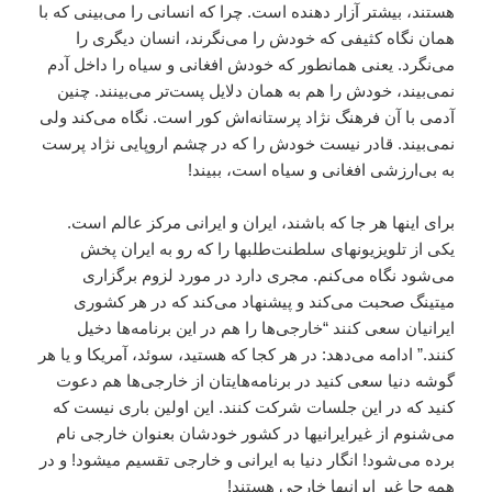
هستند، بيشتر آزار دهنده است. چرا که انسانى را مى‌بينى که با
همان نگاه کثيفى که خودش را مى‌نگرند، انسان ديگرى را
مى‌نگرد. يعنى همانطور که خودش افغانى و سياه را داخل آدم
نمى‌بيند، خودش را هم به همان دلايل پست‌تر مى‌بينند. چنين
آدمى با آن فرهنگ نژاد پرستانه‌اش کور است. نگاه مى‌کند ولى
نمى‌بيند. قادر نيست خودش را که در چشم اروپايى نژاد پرست
به بى‌ارزشى افغانى و سياه است، ببيند!
براى اينها هر جا که باشند، ايران و ايرانى مرکز عالم است.
يکى از تلويزيونهاى سلطنت‌طلبها را که رو به ايران پخش
مى‌شود نگاه مى‌کنم. مجرى دارد در مورد لزوم برگزارى
ميتينگ صحبت مى‌کند و پيشنهاد مى‌کند که در هر کشورى
ايرانيان سعى کنند “خارجى‌ها را هم در اين برنامه‌ها دخيل
کنند.” ادامه مى‌دهد: در هر کجا که هستيد، سوئد، آمريکا و يا هر
گوشه دنيا سعى کنيد در برنامه‌هايتان از خارجى‌ها هم دعوت
کنيد که در اين جلسات شرکت کنند. اين اولين بارى نيست که
مى‌شنوم از غير‌ايرانيها در کشور خودشان بعنوان خارجى نام
برده مى‌شود! انگار دنيا به ايرانى و خارجى تقسيم ميشود! و در
همه جا غير ايرانيها خارجى هستند!