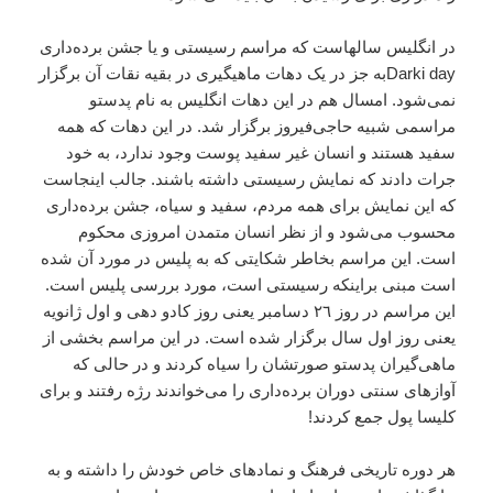
در انگليس سالهاست که مراسم رسيستى و يا جشن برده‌دارى
Darki dayبه جز در يک دهات ماهيگيرى در بقيه نقات آن برگزار
نمى‌شود. امسال هم در اين دهات انگليس به نام پدستو
مراسمى شبيه حاجى‌فيروز برگزار شد. در اين دهات که همه
سفيد هستند و انسان غير سفيد پوست وجود ندارد، به خود
جرات دادند که نمايش رسيستى داشته باشند. جالب اينجاست
که اين نمايش براى همه مردم، سفيد و سياه، جشن برده‌دارى
محسوب مى‌شود و از نظر انسان متمدن امروزى محکوم
است. اين مراسم بخاطر شکايتى که به پليس در مورد آن شده
است مبنى بر‌اينکه رسيستى است، مورد بررسى پليس است.
اين مراسم در روز ٢٦ دسامبر يعنى روز کادو دهى و اول ژانويه
يعنى روز اول سال برگزار شده است. در اين مراسم بخشى از
ماهى‌گيران پدستو صورتشان را سياه کردند و در حالى که
آوازهاى سنتى دوران برده‌دارى را مى‌خواندند رژه رفتند و براى
کليسا پول جمع کردند!
هر دوره تاريخى فرهنگ و نمادهاى خاص خودش را داشته و به