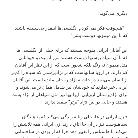
ديگرى مى‌گويد:
– “هيچوقت فکر نمى‌کردم انگليسى‌ها اينقدر بى‌سليقه باشند
که با اين ميمونها دوست بشن”
اين آقايان ايرانى متوجه نيستند که براى خيلى از انگليسى ها
که با آن سياه پوستها دوست هستند مرز آدميت و حيواناتى
مثل ميمون نه رنگ بلکه شعور است که از اين نظر اين آقايان
کم دارند. در اروپا سالهاست که تز نژاد‌پرستى که سياه را کم‌تر
از انسان مى‌بيند در حاشيه نژاد‌پرستان مانده است. اين آقايان
ايرانى خبر ندارند که خودشان نيز شامل همان تز مى‌شوند و
براى نژاد‌پرستان اروپايى، ايرانيها نيز مثل سياهان از نژاد پست
هستند و جايى در بين نژاد “برتر” سفيد ندارند.
٭ زن ايرانى در هاستلى زنانه زندگى مى‌کند که پناهندگان
سياهپوست نيز در آن جا اتاق دارند. زن ايرانى همه تلاشش را
مى‌کند تا هاستلش را تغيير دهد چرا که از بودن در ساختمانى