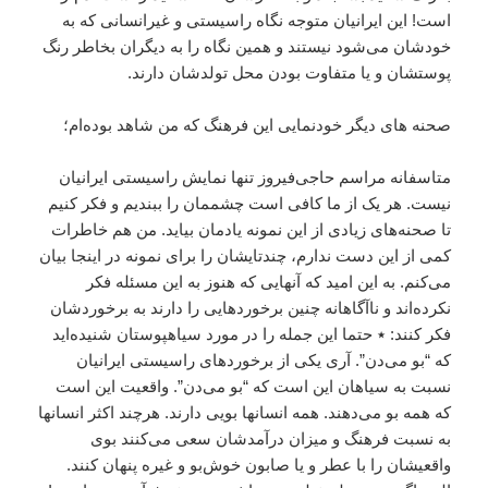
است! اين ايرانيان متوجه نگاه راسيستى و غيرانسانى که به
خودشان مى‌شود نيستند و همين نگاه را به ديگران بخاطر رنگ
پوستشان و يا متفاوت بودن محل تولدشان دارند.
صحنه هاى ديگر خودنمايى اين فرهنگ که من شاهد بوده‌ام؛
متاسفانه مراسم حاجى‌فيروز تنها نمايش راسيستى ايرانيان
نيست. هر يک از ما کافى است چشممان را ببنديم و فکر کنيم
تا صحنه‌هاى زيادى از اين نمونه يادمان بيايد. من هم خاطرات
کمى از اين دست ندارم، چندتايشان را براى نمونه در اينجا بيان
مى‌کنم. به اين اميد که آنهايى که هنوز به اين مسئله فکر
نکرده‌اند و ناآگاهانه چنين برخوردهايى را دارند به برخوردشان
فکر کنند: ٭ حتما اين جمله را در مورد سياهپوستان شنيده‌ايد
که “بو مى‌دن”. آرى يکى از برخوردهاى راسيستى ايرانيان
نسبت به سياهان اين است که “بو مى‌دن”. واقعيت اين است
که همه بو مى‌دهند. همه انسانها بويى دارند. هرچند اکثر انسانها
به نسبت فرهنگ و ميزان درآمدشان سعى مى‌کنند بوى
واقعيشان را با عطر و يا صابون خوش‌بو و غيره پنهان کنند.