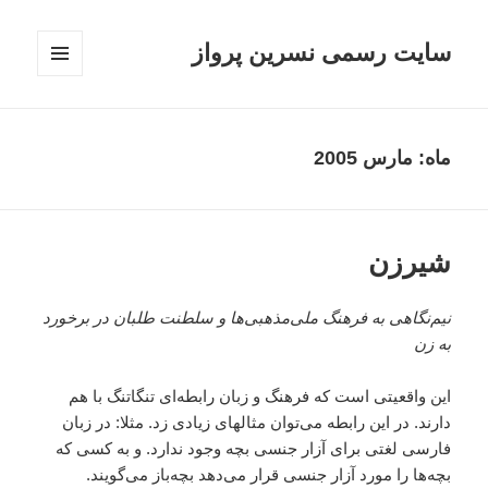
سایت رسمی نسرین پرواز
فهرست
و
ابزارک‌ها
ماه:
مارس 2005
شير‌زن
نيم‌نگاهى به فرهنگ ملى‌مذهبى‌ها و سلطنت طلبان در برخورد
به زن
اين واقعيتى است که فرهنگ و زبان رابطه‌اى تنگاتنگ با هم
دارند. در اين رابطه مى‌توان مثالهاى زيادى زد. مثلا: در زبان
فارسى لغتى براى آزار جنسى بچه‌ وجود ندارد. و به کسى که
بچه‌ها را مورد آزار جنسى قرار مى‌دهد بچه‌باز مى‌گويند.