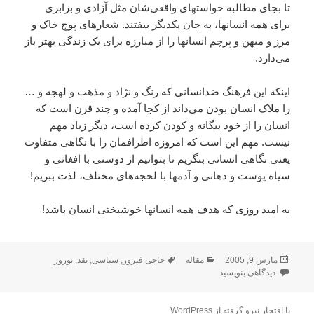
تا بجاى مطالبه خواستهاى واقعى‌شان مثل آزادى و برابرى
براى همه انسانها، به جان يکديگر بيفتند. شعارهاى پوچ خاک و
مرز و ميهن و پرچم انسانها را از مبارزه براى يک زندگى بهتر باز
مى‌دارد.
اينکه اين فرهنگ ضد‌انسانى که رنگ و نژاد و مذهب و لهجه و …
را ملاک انسان بودن مى‌داند از کجا آمده و چند قرن است که
انسان را از خود بيگانه و کودن کرده است، ديگر زياد مهم
نيست. مهم اين است که امروزه اطرافمان را با نگاهى متفاوت
يعنى نگاهى انسانى بنگريم تا بتوانيم از دوستى با افغانى و
سياه پوست و دهاتى و آدمها با لحجه‌هاى مختلف، لذت ببريم!
به اميد روزى که هدف همه انسانها خوشبختى انسان باشد!
ارسال
دسته‌ها
برچسب‌ها
مارس 9, 2005
مقاله
حاجی فیروز
,
سیاسی
,
نقد
,
نوروز
شده
برای حاجى‌فيروز سمبل فرهنگ نژاد‌پرستى ايرانى
دیدگاهی بنویسید
در
با افتخار نیرو گرفته از WordPress