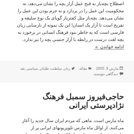
اصطلاح بچه‌باز نه قبح عمل آزار بچه را نشان مى‌دهد، نه
محکوميت اين عمل را در بر‌دارد و نه جرم بودن اين عمل را
نشان مى‌دهد. بچه‌باز مثل کفتر‌باز گوياى يک نوع سليقه و
تفريح است تا آزار يک انسان! اين يک نمونه از نارسايى زبان
فارسى است که به خاطر نبود فرهنگ انسانى در برخورد به
بچه لغت درست در رابطه با آزار جنسى بچه‌ را نيز ندارد.
شير‌زن
ادامه خواندن
ارسال
دسته‌ها
برچسب‌ها
مارس 9, 2005
مقاله
زنان
,
سلطنت طلبان
,
سیاسی
,
نقد
شده
برای شير‌زن
دیدگاهی بنویسید
در
حاجى‌فيروز سمبل فرهنگ
نژاد‌پرستى ايرانى
ماه مارس است. ماهى که مردم ايران سال جديد را آغاز
مى‌کنند. از اوائل ماه مارس تلويزيونهاى ايرانى پر از