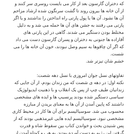
که دختران گارسون بعد از کار می بایست روسری سر کنند و
از آن خانه ها بیرون روند تا گشت سرنگون شده ارشاد مزاحم
آن ها نشود. آن ها یا پول پارتی راه انداختن را نداشتند و یا اگر
پارتی می رفتند به جشن های آن ها حمله می شد و به دلیل
مختلط بودن دستگیر می شدند. گاهی در این پارتی های
آقازاده ها جنونی به دختران و پسران گارسون دست می داد
که اگر آن چاقوها به سیم وصل نبودند، خون آن خانه ها را می
شست.
خشم شان تیزتر شد.
تفاوتهای نسل جوان امروزی با نسل دهه شصت:
نکته اول: در دهه ی شصت که من زندان بودم، از آن جایی که
زندانیان طیف چپ از پس یک انقلاب و با ذهنیت ایدیولوژیک
سیاسی دستگیر شده بودند پرنسیپ ها و ایده های مشخصی
داشتند که پایین آمدن از آن ها به معنای بریدن از مبارزه
محسوب می شد. سوسیالیسم برای آن ها کار در محیط کاری
مشخصی نبود. سوسیالیسم ایده هایی غیرمذهبی بودند که از
پس شنیدن بحث و خواندن کتاب بین سقوط شاه و قدرت
گرفتن این رژیم به دست آورده بودند. به هر رو کوتاه آمدن از