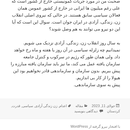
صحبت من در مورد جریات کمونیستی خارج از کشور است که
علی رغم میلیون ها ایرانی در خارج از کشور عمومن همان
فعالان سیاسی سابق هستند. در حالی که نیروی اصلی انقلاب
زن، زندگی، آزادی در ایران جوان است. سوال این است که آیا
این دو نیرو می توانند به هم وصل شوند؟
به سال روز انقلاب زن، زندگی، آزادی نزدیک می شویم.
نمیدانیم چه زلزله سیاسی در آن روز یا هفته و ماه رخ خواهد
داد. ولی همان طور که رژیم در سرکوب و کنترل جامعه
سازمان یافته عمل می کند، ما نیز باید سازمان یافته مبارزه را
پیش ببریم. بدون سازمان و سازماندهی قادر نخواهیم بود این
هیولا را از کار بی اندازیم.
پیش به سوی سازماندهی.
ارسال
دسته‌ها
برچسب‌ها
جولای 11, 2023
مقاله
اعدام
,
زن زندگی آزادی
,
سیاسی
,
قدرت
,
شده
برای دو نسل و دو انقلاب
کردستان
دیدگاهی بنویسید
در
با افتخار نیرو گرفته از WordPress