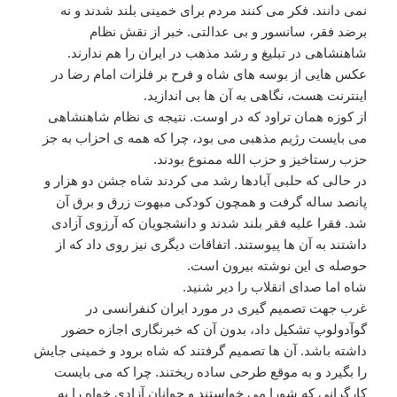
نمی دانند. فکر می کنند مردم برای خمینی بلند شدند و نه
برضد فقر، سانسور و بی عدالتی. خبر از نقش نظام
شاهنشاهی در تبلیغ و رشد مذهب در ایران را هم ندارند.
عکس هایی از بوسه های شاه و فرح بر فلزات امام رضا در
اینترنت هست، نگاهی به آن ها بی اندازید.
از کوزه همان تراود که در اوست. نتیجه ی نظام شاهنشاهی
می بایست رژیم مذهبی می بود، چرا که همه ی احزاب به جز
حزب رستاخیز و حزب الله ممنوع بودند.
در حالی که حلبی آبادها رشد می کردند شاه جشن دو هزار و
پانصد ساله گرفت و همچون کودکی مبهوت زرق و برق آن
شد. فقرا علیه فقر بلند شدند و دانشجویان که آرزوی آزادی
داشتند به آن ها پیوستند. اتفاقات دیگری نیز روی داد که از
حوصله ی این نوشته بیرون است.
شاه اما صدای انقلاب را دیر شنید.
غرب جهت تصمیم گیری در مورد ایران کنفرانسی در
گوآدولوپ تشکیل داد، بدون آن که خبرنگاری اجازه حضور
داشته باشد. آن ها تصمیم گرفتند که شاه برود و خمینی جایش
را بگیرد و به موقع طرحی ساده ریختند. چرا که می بایست
کارگرانی که شورا می خواستند و جوانان آزادی خواه را به