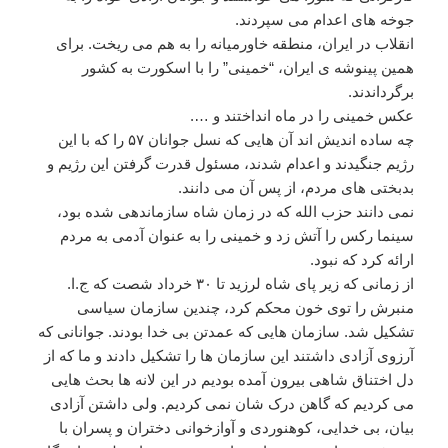
جوخه های اعدام می سپردند.
انقلاب در ایران، منطقه خاورمیانه را به هم می ریخت. برای
همین پینوشه ی ایران، “خمینی” را با اسکورت به کشور
برگرداندند.
عکس خمینی را در ماه انداختند و ….
چه ساده اندیش اند آن هایی که نسل جوانان ۵۷ را که با این
رژیم جنگیدند و اعدام شدند، مسئول قدرت گرفتن این رژیم و
بدبختی های مردم، از پس آن می دانند.
نمی دانند حزب الله که در زمان شاه سازماندهی شده بود،
سینما رکس را آتش زد و خمینی را به عنوان آدمی به مردم
ارائه کرد که نبود.
از زمانی که زیر پای شاه لرزید تا ۳۰ خرداد شصت که ج.ا.
منبرش را توی خون محکم کرد، چندین سازمان سیاسی
تشکیل شد. سازمان هایی که عمدتن بی خدا بودند. جوانانی که
آرزوی آزادی داشتند این سازمان ها را تشکیل دادند و ما که از
دل اختناق شاهی بیرون آمده بودیم در این لانه ها بحث هایی
می کردیم که گاهن درک شان نمی کردیم. ولی داشتن آزادی
بیان، بی خدایی، کوهنوردی و آوازخوانی دختران و پسران با