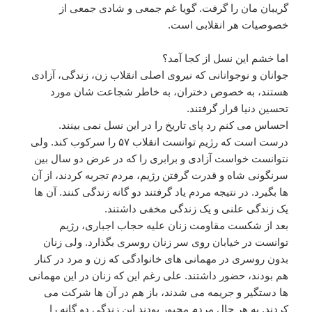
گریبان مان را گرفت. گویا غم جمعی و شادی جمعی از
خصوصیات هر انقلابی است.
اما خشم این نسل از کجا آمد؟‌
جوانان و نوجوانانی که نیروی اصلی انقلاب زن، زندگی، آزادی
هستند، به خصوص دختران، به خاطر شجاعت شان مورد
تحسین دنیا قرار گرفتند.
احساس می کنم رد پای تاریخ را در این نسل نمی بینند.
درست است که رژیم توانست انقلاب ۵۷ را سرکوب کند. ولی
نتوانست خواست آزادی و برابری را که در عرض دو سال بین
سرنگونی شاه و قدرت گرفتن رژیم، مردم تجربه کردند، از آن
ها بگیرد. در نتیجه مردم یاد گرفتند دو گانه زندگی کنند. آن ها
یک زندگی علنی و یک زندگی مخفی داشتند.
بعد از شکست مقاومت زنان علیه حجاب اجباری، رژیم
توانست در خیابان روی سر زنان روسری بگذارد. ولی زنان
بدون روسری در مهمانی های خانوادگی که زن و مرد در کنار
هم بودند، حضور داشتند. علی رغم این که زنان در این مهمانی
ها دستگیر و جریمه می شدند، باز هم در آن ها شرکت می
کردند. به هر حال مردم مجبور بودند این زندگی دو گانه را