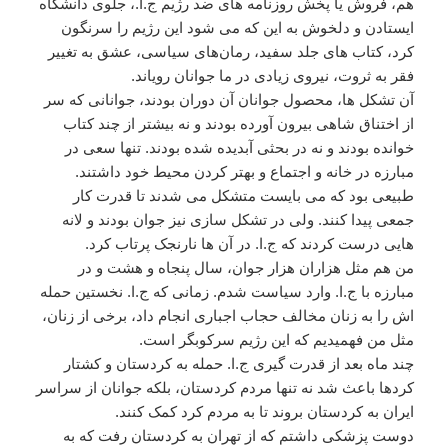
هم، فروش یا پخش روزنامه های ضد رژیم ج.ا.، جلوی دانشگاه
ایستادن و دلخوش به این که می شود این رژیم را سرنگون
کرد، کتاب های جلد سفید، رمان‌های سیاسی، عشق به تغییر
فقر به ثروت، نیروی زیادی در ما جوانان رویاند.
آن تشکل ها، محصول جوانان آن دوران بودند، جوانانی که سر
از اختناق شاهی بیرون آورده بودند و نه بیشتر از چند کتاب
خوانده بودند و نه در بحثی آبدیده شده بودند. تنها سعی در
مبارزه در خانه و اجتماع و بهتر کردن محیط خود داشتند.
طبیعی بود که می بایست متشکل می شدند تا قدرت کار
جمعی پیدا کنند. ولی در تشکل سازی نیز جوان بودند و لانه
هایی درست کردند که ج.ا. در آن ها نارنجک پرتاب کرد.
من هم مثل هزاران هزار جوان، سال پنجاه و هشت و در
مبارزه با ج.ا. وارد سیاست شدم. زمانی که ج.ا. نخستین حمله
اش را به زنان مخالف حجاب اجباری انجام داد، برخی از زنان،
مثل من فهمیدیم که این رژیم سرکوبگر است.
چند ماه بعد از قدرت گیری ج.ا. حمله به کردستان و کشتار
کردها باعث شد نه تنها مردم کردستان، بلکه جوانان از سراسر
ایران به کردستان بروند تا به مردم کرد کمک کنند.
دوست پزشکی داشتم که از تهران به کردستان رفت که به