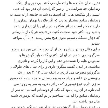
تاثیرات آن شکنجه ها را تحمل می کنند. بی خبری از اینکه
زندانیان چه شرایطی را از سر گذراندند، آن قدر بود که حتی
لیستی از شکنجه هایی که استفاده شد به جامعه ارائه نشد. به
زندانیان سابق هشدار ندادند که اگر فلان یا بهمان بیماری را
دارید ممکن است در اثر شکنجه دچار این یا آن بیماری شده
باشید و با دکتر خود صحبت کنید. در نتیجه هر یک از ما زمانی
که دچار مشکلی شدیم بدون هیچ پیش زمینه ای با آن مواجه
شدیم.
برای مثال من در زندان و بعد از آن دچار حالتی بین سر درد و
سرگیجه می شدم. در ایران دکتری گفت باید گوش ها و
سینوس هایم را شستشو دهم و این کار را کردم و تاثیری
نداشت. در لندن گفتند میگرن داری و برای سال های طولانی
ماگرولیو مصرف می کردم. تا اینکه سال ۲۰۱۲ بعد از یک
بیهوشی در خانه و مراجعه به بیمارستان متوجه شدم که تومور
مغزی دارم. نوع توموری که در اثر ضربه به سر به وجود می
آید. تازه در آن زمان بود که یکی از دوستانم اسامی ده نفر از
زندانیان سابق را که می شناختم برایم گفت که توموری شبیه
مال من داشته اند.
در عرض چهل سال گذشته صدها هزار نفر دستگیر شدند. چه