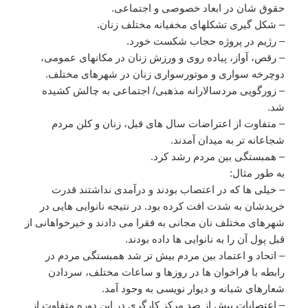
حقوق شان در ابعاد خصوصی و اجتماعی.
– شکل گیری تشکلهای مخفیانه مختلف زنان.
– رژیم در پروژه حجاب شکست خورد.
– رقص، آواز، پیاده روی و ورزش زنان در مکانهای عمومی،
دوچرخه سواری و موتورسواری زنان در شهرهای مختلف.
– زورگویی مردسالارانه مذهبی/ اجتماعی به چالش کشیده
شد.
– متفاوت از اعتراضات سال های قبل، زنان و کلن مردم
شجاعانه تر به میدان آمدند.
– همبستگی بین مردم رشد کرد.
به طور مثال:
– خیلی ها که در اعتصاب بودند و درآمدی نداشتند قدرت
خریدشان به شدت افت کرده بود. در نتیجه نانوایی هایی در
شهرهای مختلف نان مجانی به فقرا می دادند و خیرخواهانی از
قبل پول آن را به نانوایی ها داده بودند.
– اتحاد و اعتماد بین مردم بیش تر شد همبستگی مردم در
رابطه با فراخوان ها در روزها و ساعات مختلف، سردادن
شعارهای شبانه و دیوار نویسی به وجود آمد.
– اعتصابات بیش از صد مرکز کارگری در این دوره متفاوت از