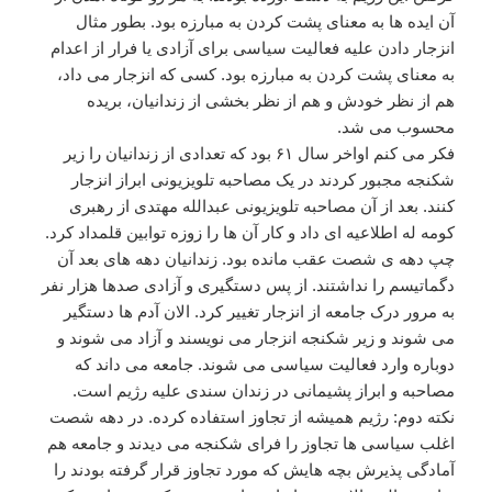
آن ایده ها به معنای پشت کردن به مبارزه بود. بطور مثال
انزجار دادن علیه فعالیت سیاسی برای آزادی یا فرار از اعدام
به معنای پشت کردن به مبارزه بود. کسی که انزجار می داد،
هم از نظر خودش و هم از نظر بخشی از زندانیان، بریده
محسوب می شد.
فکر می کنم اواخر سال ۶۱ بود که تعدادی از زندانیان را زیر
شکنجه مجبور کردند در یک مصاحبه تلویزیونی ابراز انزجار
کنند. بعد از آن مصاحبه تلویزیونی عبدالله مهتدی از رهبری
کومه له اطلاعیه ای داد و کار آن ها را زوزه توابین قلمداد کرد.
چپ دهه ی شصت عقب مانده بود. زندانیان دهه های بعد آن
دگماتیسم را نداشتند. از پس دستگیری و آزادی صدها هزار نفر
به مرور درک جامعه از انزجار تغییر کرد. الان آدم ها دستگیر
می شوند و زیر شکنجه انزجار می نویسند و آزاد می شوند و
دوباره وارد فعالیت سیاسی می شوند. جامعه می داند که
مصاحبه و ابراز پشیمانی در زندان سندی علیه رژیم است.
نکته دوم: رژیم همیشه از تجاوز استفاده کرده. در دهه شصت
اغلب سیاسی ها تجاوز را فرای شکنجه می دیدند و جامعه هم
آمادگی پذیرش بچه هایش که مورد تجاوز قرار گرفته بودند را