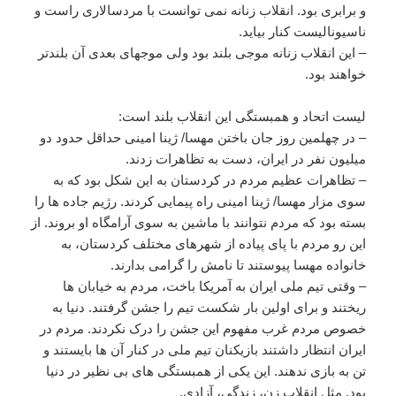
و برابری بود. انقلاب زنانه نمی توانست با مردسالاری راست و
ناسیونالیست کنار بیاید.
– این انقلاب زنانه موجی بلند بود ولی موجهای بعدی آن بلندتر
خواهند بود.
لیست اتحاد و همبستگی این انقلاب بلند است:
– در چهلمین روز جان باختن مهسا/ ژینا امینی حداقل حدود دو
میلیون نفر در ایران، دست به تظاهرات زدند.
– تظاهرات عظیم مردم در کردستان به این شکل بود که به
سوی مزار مهسا/ ژینا امینی راه پیمایی کردند. رژیم جاده ها را
بسته بود که مردم نتوانند با ماشین به سوی آرامگاه او بروند. از
این رو مردم با پای پیاده از شهرهای مختلف کردستان، به
خانواده مهسا پیوستند تا نامش را گرامی بدارند.
– وقتی تیم ملی ایران به آمریکا باخت، مردم به خیابان ها
ریختند و برای اولین بار شکست تیم را جشن گرفتند. دنیا به
خصوص مردم غرب مفهوم این جشن را درک نکردند. مردم در
ایران انتظار داشتند بازیکنان تیم ملی در کنار آن ها بایستند و
تن به بازی ندهند. این یکی از همبستگی های بی نظیر در دنیا
بود. مثل انقلاب زن، زندگی، آزادی.