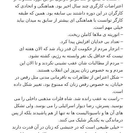
اعتراضات کارگری چند سال اخیر بود. هماهنگی و اتحادی که
کارگران در این دوره داشتند بی سابقه بود. همین که طبقه
کارگر توانست با هماهنگی ای بیشتر از سابق به میدان بیاید
خیلی مهم است.
– اتوریته ی ملاها کاملن ریخت.
– تعداد بی خدایان افزایش پیدا کرد.
– انزجار مردم از حکومت آن قدر زیاد شد که الان هفته ای
نیست که حداقل یک نفر وابسته به رژیم، کشته نشود.
– مردم از مطالبات شان عقب نشینی نکردند و تا الان این
مردم و به خصوص زنان پیروز این انقلاب هستند.
– شکل اعتراض از تظاهرات به نافرمانی مدنی مثل رقص در
خیابان، به خصوص رقص زنان که ممنوع بود، تغییر شکل داده
است.
– راست به عقب رانده شد. شاه فلزات مذهبی داخلی را می
بوسید. پسرش، رضا دیوار اسرائیلی را می بوسد. ولی تشکل
های آن ها و ناسیونالیست ها نه تنها از هم پاشیدند بلکه از پس
درماندگی به یکدیگر شلیک می کنند.
– خیلی طبیعی است که در جنبشی که زنان در آن قدرت دارند