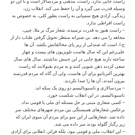
راست جایی ندارد. راست، مذهبی و مردسالار است و با این دو
وسیله قدرت می گیرد و آن را حفظ می کند. انقلاب زن،
زندگی، آزادی هیچ سمپاتی به راست بطور کلی، به خصوص به
راست افراطی ندارد.
– راست هنوز به قدرت نرسیده، شعار مرگ بر ملا، چپی،
مجاهد را می دهد. بی صبرانه منتظر تحویل گرفتن طناب دار از
ج.ا. است که صندلی از زیر پای مخالفانش بکشد. آن ها
علی‌رغم این که سال هاست تلویزیون های بیست و چهار
ساعته دارند هیچ جایی در این جنبش نداشتند. سال های سال
سعی کردند ذهن شویی کنند و به مردم بقبولانند که راست
بهترین آلترناتیو برای آن هاست، ولی آن گاه که مردم قدرتمند
بیرون آمدند، آن ها را صدا نکردند.
– مردسالاری و ناسیونالیسم دو روی یک سکه اند.
ناسیونالیسم، در این انقلاب شکست خورد.
– کسی شعاری مبنی بر حل مسئله ای ملی یا قومی نداد.
برعکس شعارهای همبستگی بین مردم شهرهای مختلف سر
داده شد. شعارهایی از این سو برای مردم آن سوی ایران که
زیر رگبار گلوله بودند سر داده می شد.
– این انقلاب، ملی و قومی نبود. بلکه فراتر، انقلابی برای آزادی