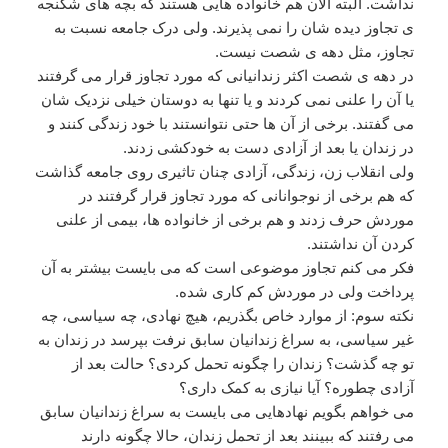
نداشت. البته الان هم خانواده هایی هستند که بچه های شکنجه
ی تجاوز دیده شان را نمی پذیرند. ولی درک جامعه نسبت به
تجاوز، مثل دهه ی شصت نیست.
در دهه ی شصت اکثر زندانیانی که مورد تجاوز قرار می گرفتند
یا آن را علنی نمی کردند و یا تنها به دوستان خیلی نزدیک شان
می گفتند. برخی از آن ها حتی نتوانستند با خود زندگی کنند و
در زندان یا بعد از آزادی دست به خودکشی زدند.
ولی انقلاب زن، زندگی، آزادی چنان تاثیری روی جامعه گذاشت
که هم برخی از نوجوانانی که مورد تجاوز قرار گرفتند در
موردش حرف زدند و هم برخی از خانواده ها، بیمی از علنی
کردن آن نداشتند.
فکر می کنم تجاوز موضوعی است که می بایست بیشتر به آن
پرداخت ولی در موردش کم کاری شده.
نکته سوم: از موارد خاص بگذریم، هیچ نهادی، چه سیاسی، چه
غیر سیاسی، به سراغ زندانیان سابق نرفت بپرسد در زندان به
تو چه گذشت؟ زندان را چگونه تحمل کردی؟ حالت بعد از
آزادی چطوره؟ آیا نیازی به کمک داری؟
می خواهم بگویم نهادهایی می بایست به سراغ زندانیان سابق
می رفتند که ببینند بعد از تحمل زندان، حالا چگونه دارند