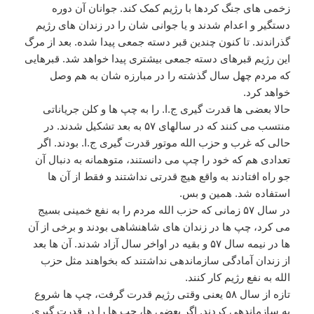
زخمی های جنگ کردها با رژیم کمک کند. جوانان آن دوره
دستگیر و اعدام شدند و یا جوانی شان را در زندان های رژیم
گذراندند. تا کنون چندین قبر دسته جمعی پیدا شده. بعد از مرگ
این رژیم قبرهای دسته جمعی بیشتری پیدا خواهد شد. قبرهایی
که مردم چهل سال گذشته را در مبارزه شان به هم وصل
خواهد کرد.
حالا بعضی ها قدرت گیری ج.ا. را به چپ ها و کلن جریاناتی
منتسب می کنند که در سالهای ۵۷ به بعد تشکیل شدند. در
حالی که غرب و حزب الله موتور قدرت گیری ج.ا. بودند. اگر
تعدادی هم که خود را چپ می دانستند، متوهمانه به دنبال آن
جو راه افتادند به واقع هیچ قدرتی نداشتند و فقط از آن ها
استفاده شد. همین و بس.
در سال ۵۷ زمانی که حزب الله مردم را به نفع خمینی بسیج
می کرد، چپ ها در زندان های شاهنشاهی بودند و برخی از آن
ها در نیمه سال ۵۷ و بقیه در اواخر سال آزاد شدند. آن ها بعد
از زندان آمادگی سازماندهی نداشتند که بخواهند مثل حزب
الله به نفع رژیم کار کنند.
تازه از سال ۵۸ یعنی وقتی رژیم قدرت گرفت، چپ ها شروع
به سازماندهی کردند. اگر بعضی ها، چپ ها را در قدرت گیری