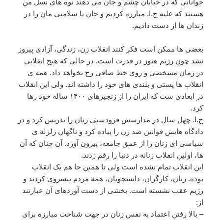
جوانانی که در خیابان چشم و جان می دهند نوه های نسل من
هستند که علیه ج.ا. مبارزه کردیم و جان یا سلامتی مان را در
زندان ها از دست دادیم.
بعضی ها ممکن است فکر کنند انقلاب زن، زندگی، آزادی پیروز
نشد چون رژیم هنوز در قدرت است. در حالی که هیچ انقلابی
در زمان مشخصی و روی خط صافی رخ نخواهد داد. همه ی
انقلاب ها پستی و بلندی های خود را داشته اند. ولی این انقلاب
در ابعادی ست که ایران را از زنجیرهای ۱۴۰۰ ساله خود رها
کرد.
ج.ا. چهل سال در مدارسش فرودستی زنان را تدریس کرد و در
دادگاه هایش قوانین ضد زن را پیاده کرد و ناگهان زلزله ی
سیاسی ای زنان را از عمق جامعه، بیرون آورد. آن چنان که آن
ها، اولین انقلاب زنانه در دنیا را رقم زدند.
این انقلاب تمام نشده است ولی تا همین جا هم یک انقلاب
بوده. زنان، کارگران، دانشجویان، همه مردم پیشروی کردند و
رژيم عقب نشسته است. بخشی از دست آوردهای آن عبارتند
از:
– بالا رفتن اعتماد به نفس زنان در جهت شناخت مبارزه برای