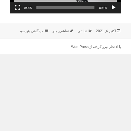
04:05
00:00
ارسال
دسته‌ها
برچسب‌ها
برای ایران-زندان
اکتبر 4, 2021
نقاشی
نقاشی
,
هنر
دیدگاهی بنویسید
شده
در
با افتخار نیرو گرفته از WordPress