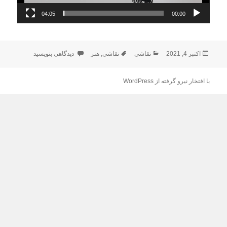
04:05
00:00
ارسال
دسته‌ها
برچسب‌ها
برای ایران-زندان
اکتبر 4, 2021
نقاشی
نقاشی
,
هنر
دیدگاهی بنویسید
شده
در
با افتخار نیرو گرفته از WordPress