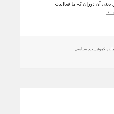
يعنى آن دوران که ما فعااليت
جنبش سرنگونى و زندانيان سياسى: مصاحبه با سازمانده
انده کمونیست
,
سیاسی
ا سازمانده کمونیست