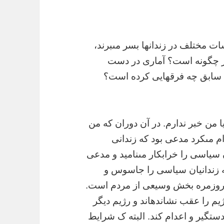
ت مختلف در زندانها بسر مىبرند،
 چگونه است؟ آمارى در دست
سابق چه فرقهايى کرده است؟
 من خبر ندارم. در آن دوران که من
دام مىکرد مدعى بود که زندانى
 سياسى را خرابکار مىناميد و مدعى
مه زندانيان سياسى را جاسوس و
 روزمره بخش وسيعى از مردم است.
يم را عقب نشاندهاند و رژيم ديگر
تگير و اعدام کند. البته ک شرايط