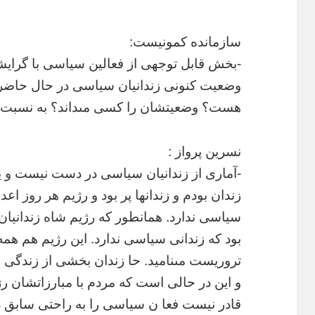
سازمانده کمونيست:
-بخش قابل توجهى از فعالين سياسى با گرايشا
وضعيت کنونى زندانيان سياسى در حال حاضر
هست؟ وضعيتشان را کسى مىداند؟ به نسبت 
نسرين پرواز :
-آمارى از زندانيان سياسى در دست نيست و يا
زندان بودم و زندانها پر بود و رژيم هر روز اع
سياسى ندارد. همانطور که رژيم شاه زندانيان
بود که زندانى سياسى ندارد. اين رژيم هم ه
تروريست مىناميد. حا زندان بخشى از زندگى
و اين در حالى است که مردم با مبارزاتشان رژ
قادر نيست فعا ن سياسى را به راحتى سابق دس