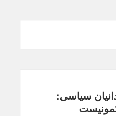
انيان سياسى:
کمونیست