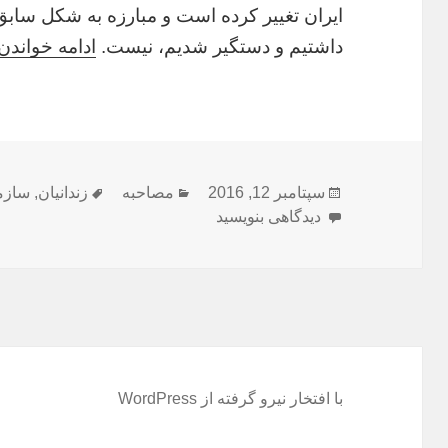
ايران تغيير کرده است و مبارزه به شکل سابق 
داشتيم و دستگير شديم، نيست.
ادامه خواندن
ارسال
دسته‌ها
برچسب‌ها
سپتامبر 12, 2016
مصاحبه
زندانیان
,
سازم
شده
برای جنبش سرنگونى و زندانيان سياسى: مصاحبه ب
دیدگاهی بنویسید
در
با افتخار نیرو گرفته از WordPress