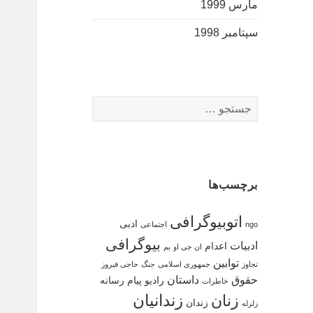
مارس 1999
سپتامبر 1998
جستجو
برای:
برچسب‌ها
اتوبیوگرافی
ادبی
ngo
اجتماعی
بیوگرافی
ادبیات
اعدام
ان جی او
بم
توابین
تجاوز
جمهوری اسلامی
جنگ
حاجی فیروز
حقوق
داستان
رادیو پیام
رسانه
خاطرات
زندانیان
زنان
زندان
زلزله