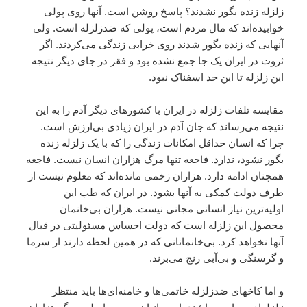
زلزله زنده بگور نشدند؟ پاسخ روشن است. آنها روى پولى
خوابيده‌اند که مال مردم است، پولى که ضدزلزله است. ولى
آنهايى که زنده بگور شدند روى خرابى زندگى مى‌کردند. اگر
ثروت در ايران يک جا جمع نشده بود و فقر در جاى ديگر نتيجه
اين زلزله تا اين حد اسفناک نبود.
مقايسه تلفات زلزله در ايران با کشورهاى ديگر آدم را به اين
نتيجه مى‌رساند که جان آدم در ايران زيادى بى‌ارزش است.
چرا که انسان حداقل امکانات زندگى را که با يک زلزله زنده
بگور نشود، ندارد. فاجعه تنها مرگ هزاران انسان نيست. فاجعه
همچنان ادامه دارد. هزاران زخمى مانده‌اند که معلوم نيست از
طرف دولت کمکى به آنها بشود. در ايران که طب اين
اوليه‌ترين نياز انسانى مجانى نيست. هزاران بى‌خانمان
محصول اين زلزله است که دولت احساس مسئوليتى در قبال
آنها نخواهد کرد. بى‌خانمانانى که در همين لحظه دارند از سرما
و گرسنگى و بى‌آبى رنج مى‌برند.
و اما کاخهاى ضدزلزله خاتمى‌ها و خامنه‌اى‌ها بايد منتظر