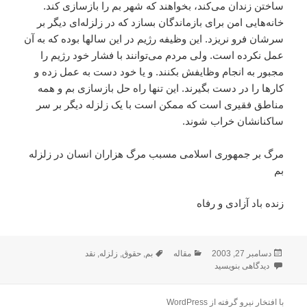
ساختن زندان مى‌کند، بخواهند که شهر بم را بازسازى کند.
خانه‌هايى امن براى بازماندگان بسازد که در زلزله‌اى ديگر بر
سرشان فرو نريزد. اين وظيفه رژيم در اين سالها بوده که به آن
عمل نکرده است. ولى مردم مى‌توانند با فشار خود رژيم را
مجبور به انجام وظايفش بکنند. و يا خود دست به عمل زده و
کارها را در دست بگيرند. اين تنها راه حل بازسازى بم و همه
مناطق فقيرى است که ممکن است با يک زلزله ديگر بر سر
ساکنانشان خراب شوند.
مرگ بر جمهورى اسلامى مسبب مرگ هزاران انسان در زلزله
بم
زنده باد آزادى و رفاه
ارسال
دسته‌ها
برچسب‌ها
دسامبر 27, 2003
مقاله
بم
,
حقوق
,
زلزله
,
نقد
شده
برای زلزله سياسى تنها راه حل زلزله‌هاى طبيعى
دیدگاهی بنویسید
در
با افتخار نیرو گرفته از WordPress