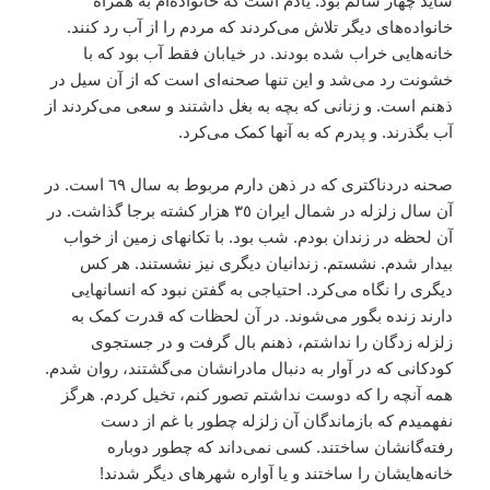
شايد چهار سالم بود. يادم است که خانواده‌ام به همراه
خانواده‌هاى ديگر تلاش مى‌کردند که مردم را از آب رد کنند.
خانه‌هايى خراب شده بودند. در خيابان فقط آب بود که با
خشونت رد مى‌شد و اين تنها صحنه‌اى است که از آن سيل در
ذهنم است. و زنانى که بچه به بغل داشتند و سعى مى‌کردند از
آب بگذرند. و پدرم که به آنها کمک مى‌کرد.
صحنه دردناکترى که در ذهن دارم مربوط به سال ٦٩ است. در
آن سال زلزله در شمال ايران ٣٥ هزار کشته برجا گذاشت. در
آن لحظه در زندان بودم. شب بود. با تکانهاى زمين از خواب
بيدار شدم. نشستم. زندانيان ديگرى نيز نشستند. هر کس
ديگرى را نگاه مى‌کرد. احتياجى به گفتن نبود که انسانهايى
دارند زنده بگور مى‌شوند. در آن لحظات که قدرت کمک به
زلزله زدگان را نداشتم، ذهنم بال گرفت و در جستجوى
کودکانى که در آوار به دنبال مادرانشان مى‌گشتند، روان شدم.
همه آنچه را که دوست نداشتم تصور کنم، تخيل کردم. هرگز
نفهميدم که بازماندگان آن زلزله چطور با غم از دست
رفته‌گانشان ساختند. کسى نمى‌داند که چطور دوباره
خانه‌هايشان را ساختند و يا آواره شهرهاى ديگر شدند!