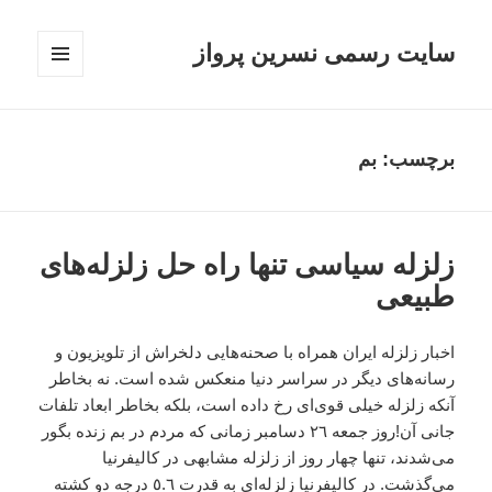
سایت رسمی نسرین پرواز
فهرست
و
ابزارک‌ها
برچسب:
بم
زلزله سياسى تنها راه حل زلزله‌هاى
طبيعى
اخبار زلزله ايران همراه با صحنه‌هايى دلخراش از تلويزيون و
رسانه‌هاى ديگر در سراسر دنيا منعکس شده است. نه بخاطر
آنکه زلزله خيلى قوى‌اى رخ داده است، بلکه بخاطر ابعاد تلفات
جانى آن!روز جمعه ٢٦ دسامبر زمانى که مردم در بم زنده بگور
مى‌شدند، تنها چهار روز از زلزله مشابهى در کاليفرنيا
مى‌گذشت. در کاليفرنيا زلزله‌اى به قدرت ٥.٦ درجه دو کشته