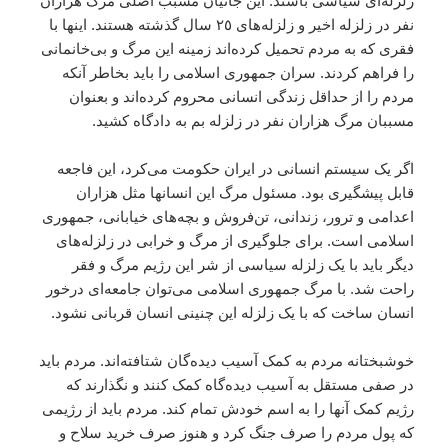
زلزله‌اى سياسى باشند. اين جانيان مسبب اصلى مرگ هزاران
نفر در زلزله اخير و زلزله‌هاى ٢٥ سال گذشته هستند. اينها با
فقرى که به مردم تحميل کرده‌اند زمينه اين مرگ و بى‌خانمانى
را فراهم کردند. سران جمهورى اسلامى را بايد بخاطر آنکه
مردم را از حداقل زندگى انسانى محروم کرده‌اند و بعنوان
مسببان مرگ هزاران نفر در زلزله بم به دادگاه کشيد.
اگر يک سيستم انسانى در ايران حکومت مى‌کرد، اين فاجعه
قابل پيشگيرى بود. مسئول مرگ اين انسانها مثل هزاران
اعدامى و ترور، زندانى، تن‌فروش و بچه‌هاى خيابانى، جمهورى
اسلامى است. براى جلوگيرى از مرگ و خرابى در زلزله‌هاى
ديگر بايد با يک زلزله سياسى از شر اين رژيم مرگ و فقر
راحت شد. با مرگ جمهورى اسلامى مى‌توان جامعه‌اى درخور
انسان ساخت که با يک زلزله اين چنينى انسان قربانى نشود.
خوشبختانه مردم به کمک آسيب ديده‌گان شتافته‌اند. مردم بايد
در صفى مستقل به آسيب ديده‌گاه کمک کنند و نگذارند که
رژيم کمک آنها را به اسم خودش تمام کند. مردم بايد از رژيمى
که پول مردم را صرف جنگ کرد و هنوز صرف خريد سلاح و