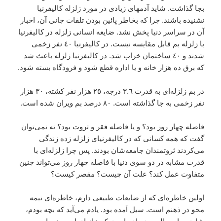
بجا گذاشت. شايد آدمهاى زيادى در مورد زلزله کاليفرنيا
نشنيده باشند. چرا که بخاطر پائين بودن تلفات جانى آن، اخبار
آن در سراسر دنيا پخش نشد. ضايعه انسانى زلزله در کاليفرنيا
با زلزله بم قابل مقايسه نيست. در کاليفرنيا ٤٠ نفر زخمى
شدند و ٤٠ ساختمان خراب شد. در کاليفرنيا زلزله باعث شد
که برق ده هزار خانه و يا اداره قطع شود و فرودگاه بسته شود.
در بم زلزله‌اى به قدرت ٣.٦ درجه، ٢٥ هزار نفر کشته، ٣٠ هزار
نفر زخمى به جا گذاشته است. ٨٠ درصد بم ويران شده است.
فاصله چهار روز بود؟ و يا فاصله فقر و ثروت بود؟ نه نمى‌توان
گفت که همه کسانى که در کاليفرنياى زلزله زده زندگى
مى‌کردند ثروتمندان جامعه‌شان بودند. پس چرا زلزله‌اى با
قدرت مشابه در دو سوى دنيا با فاصله چهار روز مى‌تواند چنين
متفاوت عمل کند؟ علت آن چيست؟ مقصر کيست؟
اولين خاطره‌اى که از ضايعات طبيعى دارم، خاطره‌اى نيمه
محو در ذهنم است. سيل آمده بود. يادم مى‌آيد که بچه بودم،