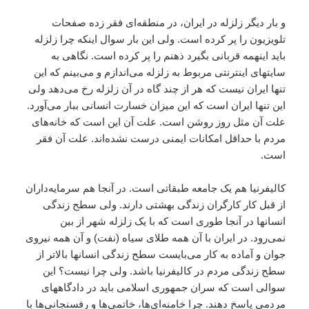
و بار ديگر زلزله در ايران، در منطقه‌اى فقر زده صفحات
تلويزيون را پر کرده است. ولى اين بار سوال اينکه چرا زلزله
بايد اينهمه قربانى بگيرد ذهنم را پر کرده است. نگاهى به
سايتهاى اينترنتى مربوط به زلزله‌ مى‌اندازم و مى‌بينم که اين
تنها ايران نيست که هر از چند گاه در آن زلزله رخ مى‌دهد ولى
اين تنها ايران است که اين ميزان خسارت انسانى ببار مى‌آورد.
علت آن مثل روز روشن است. علت آن اين است که خانه‌هاى
مردم با حداقل امکانات ايمنى درست نشده‌اند. علت آن فقر
است.
کاليفرنيا هم يک جامعه طبقاتى است. در آنجا هم سرمايه‌داران
از قبل کار کارگران زندگى بهشتى دارند. ولى سطح زندگى
انسانها در آنجا طورى است که با يک زلزله شهر از بين
نمى‌رود. در ايران با آن همه طلاى سياه (نفت) و آن همه نيروى
جوان و آماده به کار مى‌بايست سطح زندگى انسانها بالاتر از
سطح زندگى مردم در کاليفرنيا باشد. ولى چرا نيست؟ اين
سوالى است که سران جمهورى اسلامى بايد در دادگاههاى
مردمى پاسخ دهند. چرا خامنه‌اى‌ها، خاتمى‌ها و رفسنجانى‌ها با