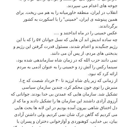
جوخه های اعدام می سپردند.
انقلاب در ایران، منطقه خاورمیانه را به هم می ریخت. برای
همین پینوشه ی ایران، “خمینی” را با اسکورت به کشور
برگرداندند.
عکس خمینی را در ماه انداختند و ….
چه ساده اندیش اند آن هایی که نسل جوانان ۵۷ را که با این
رژیم جنگیدند و اعدام شدند، مسئول قدرت گرفتن این رژیم و
بدبختی های مردم، از پس آن می دانند.
نمی دانند حزب الله که در زمان شاه سازماندهی شده بود،
سینما رکس را آتش زد و خمینی را به عنوان آدمی به مردم
ارائه کرد که نبود.
از زمانی که زیر پای شاه لرزید تا ۳۰ خرداد شصت که ج.ا.
منبرش را توی خون محکم کرد، چندین سازمان سیاسی
تشکیل شد. سازمان هایی که عمدتن بی خدا بودند. جوانانی که
آرزوی آزادی داشتند این سازمان ها را تشکیل دادند و ما که از
دل اختناق شاهی بیرون آمده بودیم در این لانه ها بحث هایی
می کردیم که گاهن درک شان نمی کردیم. ولی داشتن آزادی
بیان، بی خدایی، کوهنوردی و آوازخوانی دختران و پسران با