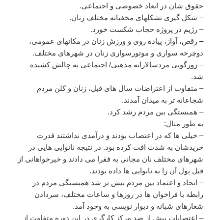
حقوق شان در ابعاد خصوصی و اجتماعی.
– شکل گیری تشکلهای مخفیانه مختلف زنان.
– رژیم در پروژه حجاب شکست خورد.
– رقص، آواز، پیاده روی و ورزش زنان در مکانهای عمومی،
دوچرخه سواری و موتورسواری زنان در شهرهای مختلف.
– زورگویی مردسالارانه مذهبی/ اجتماعی به چالش کشیده
شد.
– متفاوت از اعتراضات سال های قبل، زنان و کلن مردم
شجاعانه تر به میدان آمدند.
– همبستگی بین مردم رشد کرد.
به طور مثال:
– خیلی ها که در اعتصاب بودند و درآمدی نداشتند قدرت
خریدشان به شدت افت کرده بود. در نتیجه نانوایی هایی در
شهرهای مختلف نان مجانی به فقرا می دادند و خیرخواهانی از
قبل پول آن را به نانوایی ها داده بودند.
– اتحاد و اعتماد بین مردم بیش تر شد همبستگی مردم در
رابطه با فراخوان ها در روزها و ساعات مختلف، سردادن
شعارهای شبانه و دیوار نویسی به وجود آمد.
– اعتصابات بیش از صد مرکز کارگری در این دوره متفاوت از