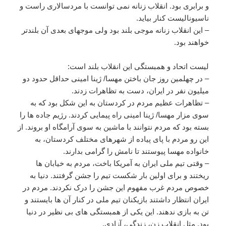
و برابری بود. انقلاب زنانه نمی توانست با مردسالاری راست و
ناسیونالیست کنار بیاید.
– این انقلاب زنانه موجی بلند بود ولی موجهای بعدی آن بلندتر
خواهند بود.
لیست اتحاد و همبستگی این انقلاب بلند است:
– در چهلمین روز جان باختن مهسا/ ژینا امینی حداقل حدود دو
میلیون نفر در ایران، دست به تظاهرات زدند.
– تظاهرات عظیم مردم در کردستان به این شکل بود که به
سوی مزار مهسا/ ژینا امینی راه پیمایی کردند. رژیم جاده ها را
بسته بود که مردم نتوانند با ماشین به سوی آرامگاه او بروند. از
این رو مردم با پای پیاده از شهرهای مختلف کردستان، به
خانواده مهسا پیوستند تا نامش را گرامی بدارند.
– وقتی تیم ملی ایران به آمریکا باخت، مردم به خیابان ها
ریختند و برای اولین بار شکست تیم را جشن گرفتند. دنیا به
خصوص مردم غرب مفهوم این جشن را درک نکردند. مردم در
ایران انتظار داشتند بازیکنان تیم ملی در کنار آن ها بایستند و
تن به بازی ندهند. این یکی از همبستگی های بی نظیر در دنیا
بود. مثل انقلاب زن، زندگی، آزادی.