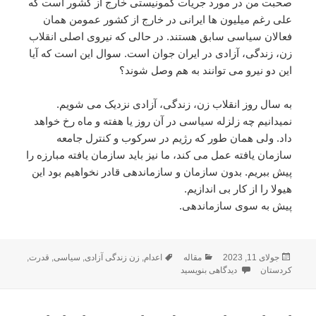
صحبت من در مورد جریات کمونیستی خارج از کشور است که
علی رغم میلیون ها ایرانی در خارج از کشور عمومن همان
فعالان سیاسی سابق هستند. در حالی که نیروی اصلی انقلاب
زن، زندگی، آزادی در ایران جوان است. سوال این است که آیا
این دو نیرو می توانند به هم وصل شوند؟
به سال روز انقلاب زن، زندگی، آزادی نزدیک می شویم.
نمیدانیم چه زلزله سیاسی در آن روز یا هفته و ماه رخ خواهد
داد. ولی همان طور که رژیم در سرکوب و کنترل جامعه
سازمان یافته عمل می کند، ما نیز باید سازمان یافته مبارزه را
پیش ببریم. بدون سازمان و سازماندهی قادر نخواهیم بود این
هیولا را از کار بی اندازیم.
پیش به سوی سازماندهی.
ارسال
دسته‌ها
برچسب‌ها
جولای 11, 2023
مقاله
اعدام
,
زن زندگی آزادی
,
سیاسی
,
قدرت
,
شده
برای دو نسل و دو انقلاب
کردستان
دیدگاهی بنویسید
در