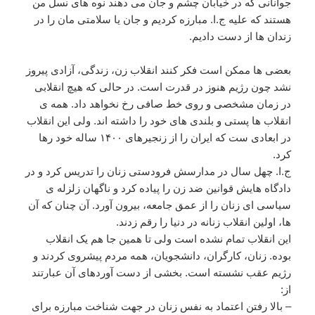
جوانانی که در خیابان چشم و جان می دهند نوه های نسل من
هستند که علیه ج.ا. مبارزه کردیم و جان یا سلامتی مان را در
زندان ها از دست دادیم.
بعضی ها ممکن است فکر کنند انقلاب زن، زندگی، آزادی پیروز
نشد چون رژیم هنوز در قدرت است. در حالی که هیچ انقلابی
در زمان مشخصی و روی خط صافی رخ نخواهد داد. همه ی
انقلاب ها پستی و بلندی های خود را داشته اند. ولی این انقلاب
در ابعادی ست که ایران را از زنجیرهای ۱۴۰۰ ساله خود رها
کرد.
ج.ا. چهل سال در مدارسش فرودستی زنان را تدریس کرد و در
دادگاه هایش قوانین ضد زن را پیاده کرد و ناگهان زلزله ی
سیاسی ای زنان را از عمق جامعه، بیرون آورد. آن چنان که آن
ها، اولین انقلاب زنانه در دنیا را رقم زدند.
این انقلاب تمام نشده است ولی تا همین جا هم یک انقلاب
بوده. زنان، کارگران، دانشجویان، همه مردم پیشروی کردند و
رژيم عقب نشسته است. بخشی از دست آوردهای آن عبارتند
از:
– بالا رفتن اعتماد به نفس زنان در جهت شناخت مبارزه برای