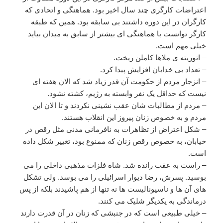
اعتراضات کارگری چند سال اخیر بود. هماهنگی و اتحادی که
کارگران در این دوره داشتند بی سابقه بود. همین که طبقه
کارگر توانست با هماهنگی ای بیشتر از سابق به میدان بیاید
خیلی مهم است.
– اتوریته ی ملاها کاملن ریخت.
– تعداد بی خدایان افزایش پیدا کرد.
– انزجار مردم از حکومت آن قدر زیاد شد که الان هفته ای
نیست که حداقل یک نفر وابسته به رژیم، کشته نشود.
– مردم از مطالبات شان عقب نشینی نکردند و تا الان این
مردم و به خصوص زنان پیروز این انقلاب هستند.
– شکل اعتراض از تظاهرات به نافرمانی مدنی مثل رقص در
خیابان، به خصوص رقص زنان که ممنوع بود، تغییر شکل داده
است.
– راست به عقب رانده شد. شاه فلزات مذهبی داخلی را می
بوسید. پسرش، رضا دیوار اسرائیلی را می بوسد. ولی تشکل
های آن ها و ناسیونالیست ها نه تنها از هم پاشیدند بلکه از پس
درماندگی به یکدیگر شلیک می کنند.
– خیلی طبیعی است که در جنبشی که زنان در آن قدرت دارند