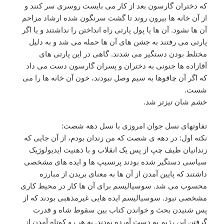
که دختران گارسون بعد از کار می بایست روسری سر کنند و
از آن خانه ها بیرون روند تا گشت سرنگون شده ارشاد مزاحم
آن ها نشود. آن ها یا پول پارتی راه انداختن را نداشتند و یا اگر
پارتی می رفتند به جشن های آن ها حمله می شد و به دلیل
مختلط بودن دستگیر می شدند. گاهی در این پارتی های
آقازاده ها جنونی به دختران و پسران گارسون دست می داد
که اگر آن چاقوها به سیم وصل نبودند، خون آن خانه ها را می
شست.
خشم شان تیزتر شد.
تفاوتهای نسل جوان امروزی با نسل دهه شصت:
نکته اول: در دهه ی شصت که من زندان بودم، از آن جایی که
زندانیان طیف چپ از پس یک انقلاب و با ذهنیت ایدیولوژیک
سیاسی دستگیر شده بودند پرنسیپ ها و ایده های مشخصی
داشتند که پایین آمدن از آن ها به معنای بریدن از مبارزه
محسوب می شد. سوسیالیسم برای آن ها کار در محیط کاری
مشخصی نبود. سوسیالیسم ایده هایی غیرمذهبی بودند که از
پس شنیدن بحث و خواندن کتاب بین سقوط شاه و قدرت
گرفتن این رژیم به دست آورده بودند. به هر رو کوتاه آمدن از