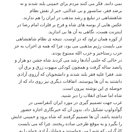
نمی دانند. فکر می کنند مردم برای خمینی بلند شدند و نه
برضد فقر، سانسور و بی عدالتی. خبر از نقش نظام
شاهنشاهی در تبلیغ و رشد مذهب در ایران را هم ندارند.
عکس هایی از بوسه های شاه و فرح بر فلزات امام رضا در
اینترنت هست، نگاهی به آن ها بی اندازید.
از کوزه همان تراود که در اوست. نتیجه ی نظام شاهنشاهی
می بایست رژیم مذهبی می بود، چرا که همه ی احزاب به جز
حزب رستاخیز و حزب الله ممنوع بودند.
در حالی که حلبی آبادها رشد می کردند شاه جشن دو هزار و
پانصد ساله گرفت و همچون کودکی مبهوت زرق و برق آن
شد. فقرا علیه فقر بلند شدند و دانشجویان که آرزوی آزادی
داشتند به آن ها پیوستند. اتفاقات دیگری نیز روی داد که از
حوصله ی این نوشته بیرون است.
شاه اما صدای انقلاب را دیر شنید.
غرب جهت تصمیم گیری در مورد ایران کنفرانسی در
گوآدولوپ تشکیل داد، بدون آن که خبرنگاری اجازه حضور
داشته باشد. آن ها تصمیم گرفتند که شاه برود و خمینی جایش
را بگیرد و به موقع طرحی ساده ریختند. چرا که می بایست
کارگرانی که شورا می خواستند و جوانان آزادی خواه را به