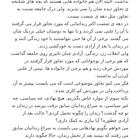
نداشت. البته الان هم خانواده هایی هستند که بچه های شکنجه
ی تجاوز دیده شان را نمی پذیرند. ولی درک جامعه نسبت به
تجاوز، مثل دهه ی شصت نیست.
در دهه ی شصت اکثر زندانیانی که مورد تجاوز قرار می گرفتند
یا آن را علنی نمی کردند و یا تنها به دوستان خیلی نزدیک شان
می گفتند. برخی از آن ها حتی نتوانستند با خود زندگی کنند و
در زندان یا بعد از آزادی دست به خودکشی زدند.
ولی انقلاب زن، زندگی، آزادی چنان تاثیری روی جامعه گذاشت
که هم برخی از نوجوانانی که مورد تجاوز قرار گرفتند در
موردش حرف زدند و هم برخی از خانواده ها، بیمی از علنی
کردن آن نداشتند.
فکر می کنم تجاوز موضوعی است که می بایست بیشتر به آن
پرداخت ولی در موردش کم کاری شده.
نکته سوم: از موارد خاص بگذریم، هیچ نهادی، چه سیاسی، چه
غیر سیاسی، به سراغ زندانیان سابق نرفت بپرسد در زندان به
تو چه گذشت؟ زندان را چگونه تحمل کردی؟ حالت بعد از
آزادی چطوره؟ آیا نیازی به کمک داری؟
می خواهم بگویم نهادهایی می بایست به سراغ زندانیان سابق
می رفتند که ببینند بعد از تحمل زندان، حالا چگونه دارند