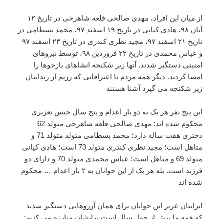
از میان این افراد، مهدی صالحی قلعه شاهرخی در تاریخ ۱۲
آبان ۹۸، هادی کیانی در تاریخ ۱۹ اسفند ۹۷، محمد بسطامی در
تاریخ ۲۱ اسفند ۹۷، مجید نظری کندری در تاریخ ۲۳ اسفند ۹۷
و عباس محمدی در تاریخ ۲۲ فروردین ۹۸، توسط نیروهای
امنیتی دستگیر شدند. آنها زیر شکنجه انشاهای بازجوها را
امضا کردند. دیگر همه مردم با اعترافاتی که رژیم از زندانیان
زیر شکنجه می گیرد آشنا هستند
این پنج نفر هر یک به دو بار اعدام و پنج سال حبس تعزیری
محکوم شده اند: مهدی صالحی قلعه شاهرخی متولد 62
دختری هفت ساله دارد؛ محمد بسطامی متولد متولد 71 و
متاهل است؛ مجید نظری کندری متولد 73 است؛ هادی کیانی
متولد 69 و متاهل است؛ عباس محمدی متولد 70 و دارای دو
فرزند است. بله هر یک از این جوانان به ۲ بار اعدام … محکوم
شده اند
ایرانیان عزیز این جوانان برای همان آرزوهایی دستگیر شدند
که همه ما بیش از چهل سال است برایشان مبارزه می کنیم: