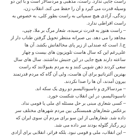
راست جایی ندارد. راست، مذهبی و مردسالار است و با این دو
وسیله قدرت می گیرد و آن را حفظ می کند. انقلاب زن،
زندگی، آزادی هیچ سمپاتی به راست بطور کلی، به خصوص به
راست افراطی ندارد.
– راست هنوز به قدرت نرسیده، شعار مرگ بر ملا، چپی،
مجاهد را می دهد. بی صبرانه منتظر تحویل گرفتن طناب دار از
ج.ا. است که صندلی از زیر پای مخالفانش بکشد. آن ها
علی‌رغم این که سال هاست تلویزیون های بیست و چهار
ساعته دارند هیچ جایی در این جنبش نداشتند. سال های سال
سعی کردند ذهن شویی کنند و به مردم بقبولانند که راست
بهترین آلترناتیو برای آن هاست، ولی آن گاه که مردم قدرتمند
بیرون آمدند، آن ها را صدا نکردند.
– مردسالاری و ناسیونالیسم دو روی یک سکه اند.
ناسیونالیسم، در این انقلاب شکست خورد.
– کسی شعاری مبنی بر حل مسئله ای ملی یا قومی نداد.
برعکس شعارهای همبستگی بین مردم شهرهای مختلف سر
داده شد. شعارهایی از این سو برای مردم آن سوی ایران که
زیر رگبار گلوله بودند سر داده می شد.
– این انقلاب، ملی و قومی نبود. بلکه فراتر، انقلابی برای آزادی