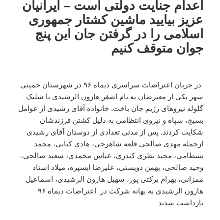
اعدام جنایت دولتی است – ایرانیان
عزیز بیایید ماشین کشتار جمهوری
اسلامی را در گرفتن جان این پنج
جوان متوقف کنیم
در جریان اعتراضات سراسری دیماه ۹۶ در شهرستان خمینی
شهر یکی از معترضان به نام اصغر هارون الرشیدی با شلیک
گلوله نیروهای رژیم جان باخت. خانواده آقای رشیدی از عوامل
بسیج، سپاه و نیروی انتظامی به دلیل کشتن فرزندشان
شکایت کردند. پس از مدتی تعدادی از دوستان آقای رشیدی
ازجمله مهدی صالحی قلعه شاهرخی، هادی کیانی، محمد
بسطامی، مجید نظری کندری، عباس محمدی، سعید صالحی،
وحید صالحی، بهمن دویستی، علیرضا ایسپره، میلاد استاد
ممزانی، بهرام برکتی پور، سهیل هارون الرشیدی، اسماعیل
هارون الرشیدی به بهانه شرکت در اعتراضات دیماه ۹۶
بازداشت شدند