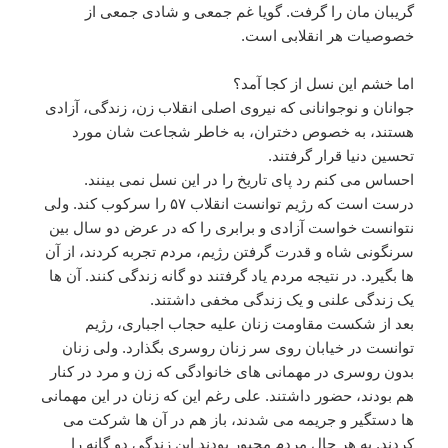
گریبان مان را گرفت. گویا غم جمعی و شادی جمعی از
خصوصیات هر انقلابی است.
اما خشم این نسل از کجا آمد؟‌
جوانان و نوجوانانی که نیروی اصلی انقلاب زن، زندگی، آزادی
هستند، به خصوص دختران، به خاطر شجاعت شان مورد
تحسین دنیا قرار گرفتند.
احساس می کنم رد پای تاریخ را در این نسل نمی بینند.
درست است که رژیم توانست انقلاب ۵۷ را سرکوب کند. ولی
نتوانست خواست آزادی و برابری را که در عرض دو سال بین
سرنگونی شاه و قدرت گرفتن رژیم، مردم تجربه کردند، از آن
ها بگیرد. در نتیجه مردم یاد گرفتند دو گانه زندگی کنند. آن ها
یک زندگی علنی و یک زندگی مخفی داشتند.
بعد از شکست مقاومت زنان علیه حجاب اجباری، رژیم
توانست در خیابان روی سر زنان روسری بگذارد. ولی زنان
بدون روسری در مهمانی های خانوادگی که زن و مرد در کنار
هم بودند، حضور داشتند. علی رغم این که زنان در این مهمانی
ها دستگیر و جریمه می شدند، باز هم در آن ها شرکت می
کردند. به هر حال مردم مجبور بودند این زندگی دو گانه را