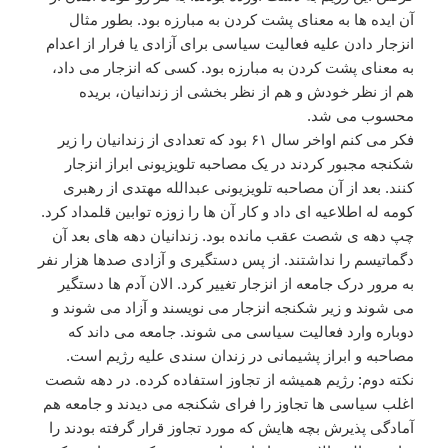
آن ایده ها به معنای پشت کردن به مبارزه بود. بطور مثال
انزجار دادن علیه فعالیت سیاسی برای آزادی یا فرار از اعدام
به معنای پشت کردن به مبارزه بود. کسی که انزجار می داد،
هم از نظر خودش و هم از نظر بخشی از زندانیان، بریده
محسوب می شد.
فکر می کنم اواخر سال ۶۱ بود که تعدادی از زندانیان را زیر
شکنجه مجبور کردند در یک مصاحبه تلویزیونی ابراز انزجار
کنند. بعد از آن مصاحبه تلویزیونی عبدالله مهتدی از رهبری
کومه له اطلاعیه ای داد و کار آن ها را زوزه توابین قلمداد کرد.
چپ دهه ی شصت عقب مانده بود. زندانیان دهه های بعد آن
دگماتیسم را نداشتند. از پس دستگیری و آزادی صدها هزار نفر
به مرور درک جامعه از انزجار تغییر کرد. الان آدم ها دستگیر
می شوند و زیر شکنجه انزجار می نویسند و آزاد می شوند و
دوباره وارد فعالیت سیاسی می شوند. جامعه می داند که
مصاحبه و ابراز پشیمانی در زندان سندی علیه رژیم است.
نکته دوم: رژیم همیشه از تجاوز استفاده کرده. در دهه شصت
اغلب سیاسی ها تجاوز را فرای شکنجه می دیدند و جامعه هم
آمادگی پذیرش بچه هایش که مورد تجاوز قرار گرفته بودند را