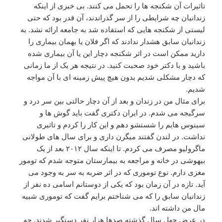
تاثیرات آن شکنجه ها را تحمل می کنند. بی خبری از اینکه
زندانیان چه شرایطی را از سر گذراندند، آن قدر بود که حتی
لیستی از شکنجه هایی که استفاده شد به جامعه ارائه نشد. به
زندانیان سابق هشدار ندادند که اگر فلان یا بهمان بیماری را
دارید ممکن است در اثر شکنجه دچار این یا آن بیماری شده
باشید و با دکتر خود صحبت کنید. در نتیجه هر یک از ما زمانی
که دچار مشکلی شدیم بدون هیچ پیش زمینه ای با آن مواجه
شدیم.
برای مثال من در زندان و بعد از آن دچار حالتی بین سر درد و
سرگیجه می شدم. در ایران دکتری گفت باید گوش ها و
سینوس هایم را شستشو دهم و این کار را کردم و تاثیری
نداشت. در لندن گفتند میگرن داری و برای سال های طولانی
ماگرولیو مصرف می کردم. تا اینکه سال ۲۰۱۲ بعد از یک
بیهوشی در خانه و مراجعه به بیمارستان متوجه شدم که تومور
مغزی دارم. نوع توموری که در اثر ضربه به سر به وجود می
آید. تازه در آن زمان بود که یکی از دوستانم اسامی ده نفر از
زندانیان سابق را که می شناختم برایم گفت که توموری شبیه
مال من داشته اند.
در عرض چهل سال گذشته صدها هزار نفر دستگیر شدند. چه