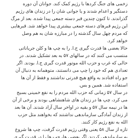
زخمی های جنگ کردها با رژیم کمک کند. جوانان آن دوره
دستگیر و اعدام شدند و یا جوانی شان را در زندان های رژیم
گذراندند. تا کنون چندین قبر دسته جمعی پیدا شده. بعد از مرگ
این رژیم قبرهای دسته جمعی بیشتری پیدا خواهد شد. قبرهایی
که مردم چهل سال گذشته را در مبارزه شان به هم وصل
خواهد کرد.
حالا بعضی ها قدرت گیری ج.ا. را به چپ ها و کلن جریاناتی
منتسب می کنند که در سالهای ۵۷ به بعد تشکیل شدند. در
حالی که غرب و حزب الله موتور قدرت گیری ج.ا. بودند. اگر
تعدادی هم که خود را چپ می دانستند، متوهمانه به دنبال آن
جو راه افتادند به واقع هیچ قدرتی نداشتند و فقط از آن ها
استفاده شد. همین و بس.
در سال ۵۷ زمانی که حزب الله مردم را به نفع خمینی بسیج
می کرد، چپ ها در زندان های شاهنشاهی بودند و برخی از آن
ها در نیمه سال ۵۷ و بقیه در اواخر سال آزاد شدند. آن ها بعد
از زندان آمادگی سازماندهی نداشتند که بخواهند مثل حزب
الله به نفع رژیم کار کنند.
تازه از سال ۵۸ یعنی وقتی رژیم قدرت گرفت، چپ ها شروع
به سازماندهی کردند. اگر بعضی ها، چپ ها را در قدرت گیری