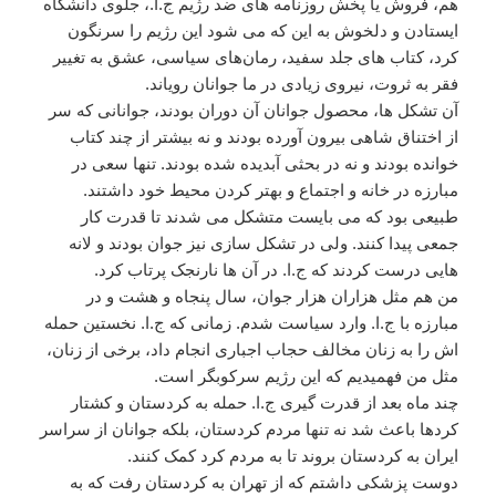
هم، فروش یا پخش روزنامه های ضد رژیم ج.ا.، جلوی دانشگاه
ایستادن و دلخوش به این که می شود این رژیم را سرنگون
کرد، کتاب های جلد سفید، رمان‌های سیاسی، عشق به تغییر
فقر به ثروت، نیروی زیادی در ما جوانان رویاند.
آن تشکل ها، محصول جوانان آن دوران بودند، جوانانی که سر
از اختناق شاهی بیرون آورده بودند و نه بیشتر از چند کتاب
خوانده بودند و نه در بحثی آبدیده شده بودند. تنها سعی در
مبارزه در خانه و اجتماع و بهتر کردن محیط خود داشتند.
طبیعی بود که می بایست متشکل می شدند تا قدرت کار
جمعی پیدا کنند. ولی در تشکل سازی نیز جوان بودند و لانه
هایی درست کردند که ج.ا. در آن ها نارنجک پرتاب کرد.
من هم مثل هزاران هزار جوان، سال پنجاه و هشت و در
مبارزه با ج.ا. وارد سیاست شدم. زمانی که ج.ا. نخستین حمله
اش را به زنان مخالف حجاب اجباری انجام داد، برخی از زنان،
مثل من فهمیدیم که این رژیم سرکوبگر است.
چند ماه بعد از قدرت گیری ج.ا. حمله به کردستان و کشتار
کردها باعث شد نه تنها مردم کردستان، بلکه جوانان از سراسر
ایران به کردستان بروند تا به مردم کرد کمک کنند.
دوست پزشکی داشتم که از تهران به کردستان رفت که به